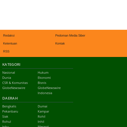
Redaksi
Pedoman Media Siber
Ketentuan
Kontak
RSS
KATEGORI
Nasional
Hukum
Dunia
Ekonomi
CSR & Komunitas
Bisnis
GlobeNewswire
GlobeNewswire
Indonesia
DAERAH
Bengkalis
Dumai
Pekanbaru
Kampar
Siak
Rohil
Rohul
Inhil
Inhu
Meranti