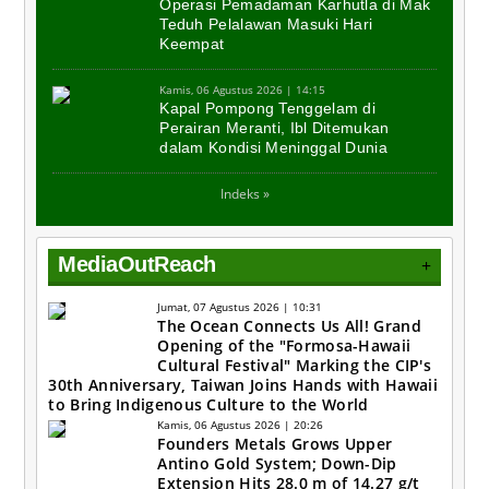
Operasi Pemadaman Karhutla di Mak
Teduh Pelalawan Masuki Hari
Keempat
Kamis, 06 Agustus 2026 | 14:15
Kapal Pompong Tenggelam di
Perairan Meranti, Ibl Ditemukan
dalam Kondisi Meninggal Dunia
Indeks »
MediaOutReach
+
Jumat, 07 Agustus 2026 | 10:31
The Ocean Connects Us All! Grand
Opening of the "Formosa-Hawaii
Cultural Festival" Marking the CIP's
30th Anniversary, Taiwan Joins Hands with Hawaii
to Bring Indigenous Culture to the World
Kamis, 06 Agustus 2026 | 20:26
Founders Metals Grows Upper
Antino Gold System; Down-Dip
Extension Hits 28.0 m of 14.27 g/t