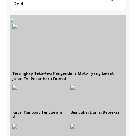
Gold
Terungkap Teka-teki Pengendara Motor yang Lewati
Jalan Tol Pekanbaru Dumai
Kapal Pompong Tenggelam
Bea Cukai Dumai Beberkan
di