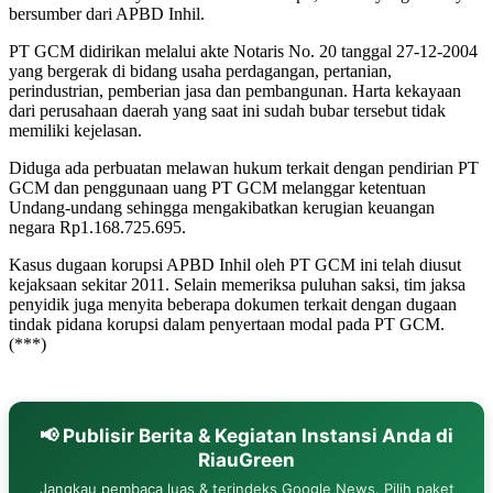
bersumber dari APBD Inhil.
PT GCM didirikan melalui akte Notaris No. 20 tanggal 27-12-2004
yang bergerak di bidang usaha perdagangan, pertanian,
perindustrian, pemberian jasa dan pembangunan. Harta kekayaan
dari perusahaan daerah yang saat ini sudah bubar tersebut tidak
memiliki kejelasan.
Diduga ada perbuatan melawan hukum terkait dengan pendirian PT
GCM dan penggunaan uang PT GCM melanggar ketentuan
Undang-undang sehingga mengakibatkan kerugian keuangan
negara Rp1.168.725.695.
Kasus dugaan korupsi APBD Inhil oleh PT GCM ini telah diusut
kejaksaan sekitar 2011. Selain memeriksa puluhan saksi, tim jaksa
penyidik juga menyita beberapa dokumen terkait dengan dugaan
tindak pidana korupsi dalam penyertaan modal pada PT GCM.
(***)
📢 Publisir Berita & Kegiatan Instansi Anda di
RiauGreen
Jangkau pembaca luas & terindeks Google News. Pilih paket