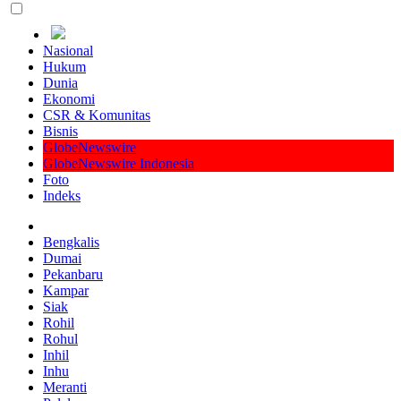
Nasional
Hukum
Dunia
Ekonomi
CSR & Komunitas
Bisnis
GlobeNewswire
GlobeNewswire Indonesia
Foto
Indeks
Bengkalis
Dumai
Pekanbaru
Kampar
Siak
Rohil
Rohul
Inhil
Inhu
Meranti