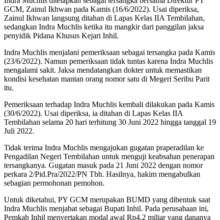
Indra Muchlis ditetapkan sebagai tersangka bersama Direktur PT
GCM, Zainul Ikhwan pada Kamis (16/6/2022). Usai diperiksa,
Zainul Ikhwan langsung ditahan di Lapas Kelas IIA Tembilahan,
sedangkan Indra Muchlis ketika itu mangkir dari panggilan jaksa
penyidik Pidana Khusus Kejari Inhil.
Indra Muchlis menjalani pemeriksaan sebagai tersangka pada Kamis
(23/6/2022). Namun pemeriksaan tidak tuntas karena Indra Muchlis
mengalami sakit. Jaksa mendatangkan dokter untuk memastikan
kondisi kesehatan mantan orang nomor satu di Megeri Seribu Parit
itu.
Pemeriksaan terhadap Indra Muchlis kembali dilakukan pada Kamis
(30/6/2022). Usai diperiksa, ia ditahan di Lapas Kelas IIA
Tembilahan selama 20 hari terhitung 30 Juni 2022 hingga tanggal 19
Juli 2022.
Tidak terima Indra Muchlis mengajukan gugatan praperadilan ke
Pengadilan Negeri Tembilahan untuk menguji keabsahan penerapan
tersangkanya. Gugatan masuk pada 21 Juni 2022 dengan nomor
perkara 2/Pid.Pra/2022/PN Tbh. Hasilnya, hakim mengabulkan
sebagian permohonan pemohon.
Untuk diketahui, PY GCM merupakan BUMD yang dibentuk saat
Indra Muchlis menjabat sebagai Bupati Inhil. Pada perusahaan ini,
Pemkab Inhil menyertakan modal awal Rp4,2 miliar yang dananya