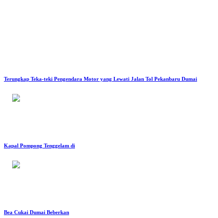
Terungkap Teka-teki Pengendara Motor yang Lewati Jalan Tol Pekanbaru Dumai
Kapal Pompong Tenggelam di
Bea Cukai Dumai Beberkan