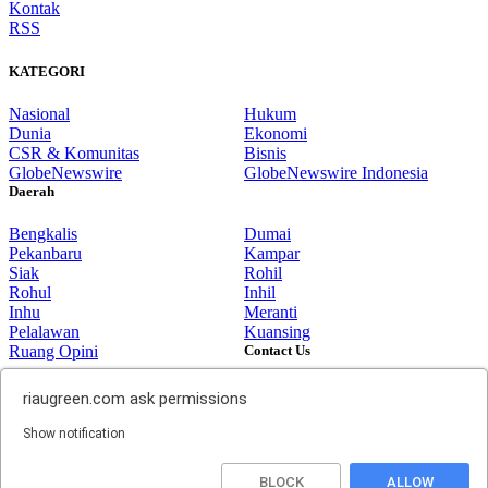
Kontak
RSS
KATEGORI
Nasional
Hukum
Dunia
Ekonomi
CSR & Komunitas
Bisnis
GlobeNewswire
GlobeNewswire Indonesia
Daerah
Bengkalis
Dumai
Pekanbaru
Kampar
Siak
Rohil
Rohul
Inhil
Inhu
Meranti
Pelalawan
Kuansing
Ruang Opini
Contact Us
Jalan Gunung Merapi No. 07,
© 2014 riaugreen.com, All Rights
riaugreen.com
ask permissions
Bumi Ayu, Dumai. Provinsi Riau-
Reserved.
Indonesia
Top
Show notification
email:
redaksi.riaugreen@gmail.com
BLOCK
ALLOW