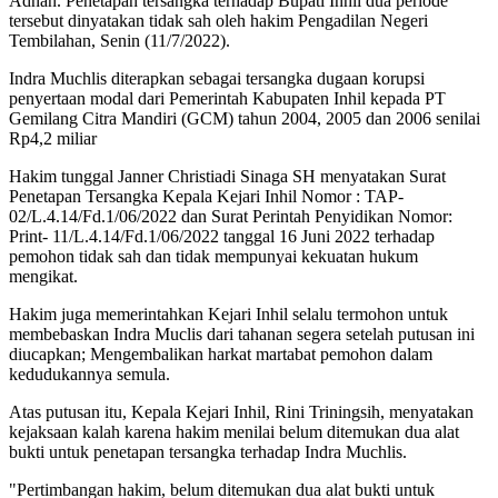
Adnan. Penetapan tersangka terhadap Bupati Inhil dua periode
tersebut dinyatakan tidak sah oleh hakim Pengadilan Negeri
Tembilahan, Senin (11/7/2022).
Indra Muchlis diterapkan sebagai tersangka dugaan korupsi
penyertaan modal dari Pemerintah Kabupaten Inhil kepada PT
Gemilang Citra Mandiri (GCM) tahun 2004, 2005 dan 2006 senilai
Rp4,2 miliar
Hakim tunggal Janner Christiadi Sinaga SH menyatakan Surat
Penetapan Tersangka Kepala Kejari Inhil Nomor : TAP-
02/L.4.14/Fd.1/06/2022 dan Surat Perintah Penyidikan Nomor:
Print- 11/L.4.14/Fd.1/06/2022 tanggal 16 Juni 2022 terhadap
pemohon tidak sah dan tidak mempunyai kekuatan hukum
mengikat.
Hakim juga memerintahkan Kejari Inhil selalu termohon untuk
membebaskan Indra Muclis dari tahanan segera setelah putusan ini
diucapkan; Mengembalikan harkat martabat pemohon dalam
kedudukannya semula.
Atas putusan itu, Kepala Kejari Inhil, Rini Triningsih, menyatakan
kejaksaan kalah karena hakim menilai belum ditemukan dua alat
bukti untuk penetapan tersangka terhadap Indra Muchlis.
"Pertimbangan hakim, belum ditemukan dua alat bukti untuk