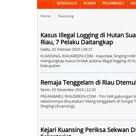
BENGKALIS
DUMAI
PEKANBARU
KA
Home
Kuansing
Kasus Illegal Logging di Hutan S
Riau, 7 Pelaku Daitangkap
Sabtu, 01 Februari 2025 | 09:37
KUANSING, RIAUGREEN.COM - Kapolsek Singingi Hilir, 
mengungkap kasus tindak pidana illegal logging di 
Kabupaten
Remaja Tenggelam di Riau Dtemu
Senin, 02 Desember 2024 | 12:42
PEKANBARU, RIAUGREEN.COM - Tim SAR gabungan be
sebelumnya dinyatakan hilang tenggelam di Sungai
Singingi (Kuansing),
Kejari Kuansing Periksa Sekwan 