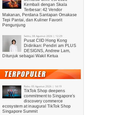
Kembali dengan Skala
Terbesar: 42 Vendor
Makanan, Perdana Santapan Omakase
Tepi Pantai, dan Kuliner Favorit
Pengunjung
Sabtu, 08 Agustus 2026 | 12:29
Pusat CIID Hong Kong
Didirikan: Pendiri am PLUS
DESIGNS, Andrew Lam,
Ditunjuk sebagai Wakil Ketua
Rabu, 05 Agustus 2026 | 14:19
TikTok Shop deepens
commitment to Singapore's
discovery commerce
ecosystem at inaugural TikTok Shop
Singapore Summit