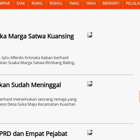
MPAR
SIAK
ROHIL
ROHUL
INHIL
INHU
MERANTI
PELAL
uaka Marga Satwa Kuansing
Iptu Alferdo Krisnata Kaban berhasil
Hutan Suaka Marga Satwa Rimbang Baling,
kan Sudah Meninggal
rhasil menemukan seorang remaja yang
 Teso Desa Suka Maju Kecamatan Kuantan
DPRD dan Empat Pejabat