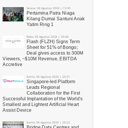
Selasa, 04 Agustus 2026 | 13:30
Pertamina Patra Niaga
Kilang Dumai Santuni Anak
Yatim Ring 1
Rabu, 05 Agustus 2026 | 20:44
Flash (FLZH) Signs Term
Sheet for 51% of Bongo;
Deal gives access to 300M
Viewers, ~$10M Revenue, EBITDA
Accretive
Kamis, 06 Agustus 2026 | 20:21
Singapore-led Platform
Leads Regional
Collaboration for the First
Successful Implantation of the World's
Smallest and Lightest Artificial Heart
Assist Device
Kamis, 06 Agustus 2026 | 20:22
Bridge Data Centres and