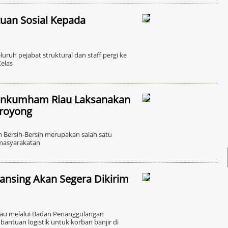
tuan Sosial Kepada
uh pejabat struktural dan staff pergi ke
Kelas
menkumham Riau Laksanakan
 royong
ersih-Bersih merupakan salah satu
emasyarakatan
uansing Akan Segera Dikirim
iau melalui Badan Penanggulangan
antuan logistik untuk korban banjir di