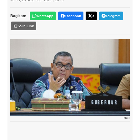
Bagikan:
WhatsApp
Facebook
X
Telegram
Salin Link
MCR