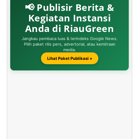
📢 Publisir Berita &
Kegiatan Instansi
Anda di RiauGreen
Jangkau pembaca luas & terindeks Google News.
Pilih paket rilis pers, advertorial, atau kemitraan
media.
Lihat Paket Publikasi »