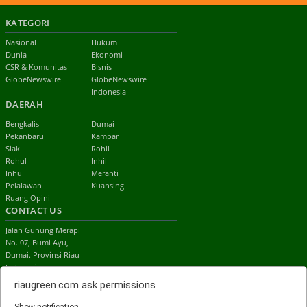
KATEGORI
Nasional
Hukum
Dunia
Ekonomi
CSR & Komunitas
Bisnis
GlobeNewswire
GlobeNewswire
Indonesia
DAERAH
Bengkalis
Dumai
Pekanbaru
Kampar
Siak
Rohil
Rohul
Inhil
Inhu
Meranti
Pelalawan
Kuansing
Ruang Opini
CONTACT US
Jalan Gunung Merapi
No. 07, Bumi Ayu,
Dumai. Provinsi Riau-
Indonesia
email:
riaugreen.com
ask permissions
redaksi.riaugreen@gmail.com