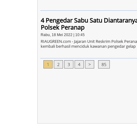
4 Pengedar Sabu Satu Diantarany
Polsek Peranap
Rabu, 18 Mei 2022 | 10:45
RIAUGREEN.com - Jajaran Unit Reskrim Polsek Peranap,
kembali berhasil menciduk kawanan pengedar gelap 
1
2
3
4
>
...
85