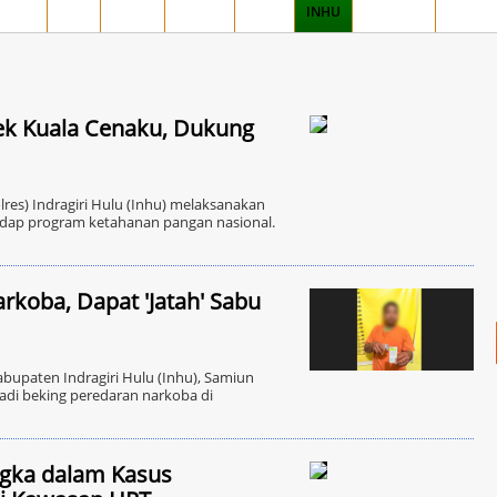
MPAR
SIAK
ROHIL
ROHUL
INHIL
INHU
MERANTI
PELAL
sek Kuala Cenaku, Dukung
res) Indragiri Hulu (Inhu) melaksanakan
adap program ketahanan pangan nasional.
arkoba, Dapat 'Jatah' Sabu
upaten Indragiri Hulu (Inhu), Samiun
jadi beking peredaran narkoba di
ngka dalam Kasus