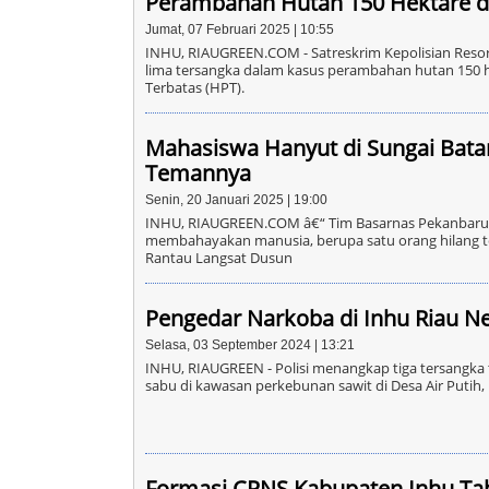
Perambahan Hutan 150 Hektare d
Jumat, 07 Februari 2025 | 10:55
INHU, RIAUGREEN.COM - Satreskrim Kepolisian Resor 
lima tersangka dalam kasus perambahan hutan 150 
Terbatas (HPT).
Mahasiswa Hanyut di Sungai Bata
Temannya
Senin, 20 Januari 2025 | 19:00
INHU, RIAUGREEN.COM â€“ Tim Basarnas Pekanbaru
membahayakan manusia, berupa satu orang hilang t
Rantau Langsat Dusun
Pengedar Narkoba di Inhu Riau N
Selasa, 03 September 2024 | 13:21
INHU, RIAUGREEN - Polisi menangkap tiga tersangka 
sabu di kawasan perkebunan sawit di Desa Air Putih
Formasi CPNS Kabupaten Inhu Ta