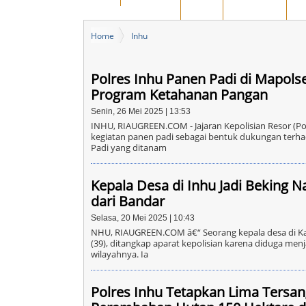
BENGKALIS
DUMAI
PEKANBARU
KA
Home
Inhu
Polres Inhu Panen Padi di Mapol
Program Ketahanan Pangan
Senin, 26 Mei 2025 | 13:53
INHU, RIAUGREEN.COM - Jajaran Kepolisian Resor (Pol
kegiatan panen padi sebagai bentuk dukungan terh
Padi yang ditanam
Kepala Desa di Inhu Jadi Beking N
dari Bandar
Selasa, 20 Mei 2025 | 10:43
NHU, RIAUGREEN.COM â€“ Seorang kepala desa di Kab
(39), ditangkap aparat kepolisian karena diduga men
wilayahnya. Ia
Polres Inhu Tetapkan Lima Tersa