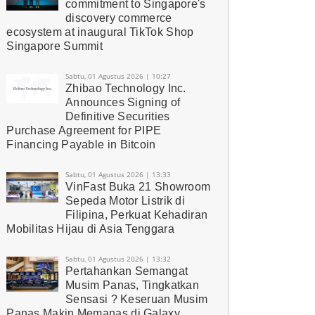
commitment to Singapore's
discovery commerce
ecosystem at inaugural TikTok Shop
Singapore Summit
Sabtu, 01 Agustus 2026 | 10:27
Zhibao Technology Inc.
Announces Signing of
Definitive Securities
Purchase Agreement for PIPE
Financing Payable in Bitcoin
Sabtu, 01 Agustus 2026 | 13:33
VinFast Buka 21 Showroom
Sepeda Motor Listrik di
Filipina, Perkuat Kehadiran
Mobilitas Hijau di Asia Tenggara
Sabtu, 01 Agustus 2026 | 13:32
Pertahankan Semangat
Musim Panas, Tingkatkan
Sensasi ? Keseruan Musim
Panas Makin Memanas di Galaxy