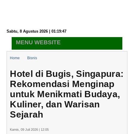
Sabtu, 8 Agustus 2026 | 01:19:48
MENU WEBSITE
Home
Bisnis
Hotel di Bugis, Singapura: Rekomendasi Menginap untuk Menikmati
Hotel di Bugis, Singapura:
Budaya, Kuliner, dan Warisan Sejarah
Rekomendasi Menginap
untuk Menikmati Budaya,
Kuliner, dan Warisan
Sejarah
Kamis, 09 Juli 2026 | 12:05