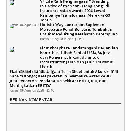
YF Life Raih Penghargaan "Branding
Initiative of the Year - Hong Kong" di
Insurance Asia Awards 2026 Lewat
Kampanye Transformasi Merek ke-50
Tahun
Holistic Way Luncurkan Suplemen
Kamis, 06 Agustus 2026 | 11:42
Menopause Relief Berbasis Tumbuhan
untuk Mendukung Kesehatan Perempuan
Kamis, 06 Agustus 2026 | 11:41
First Phosphate Tandatangani Perjanjian
Kontribusi Hibah Senilai US$4,84 Juta
dari Pemerintah Kanada untuk
Infrastruktur Jalan dan Jalur Transmisi
Listrik
Flash (FLZH) Tandatangani Term Sheet untuk Akuisisi 51%
Kamis, 06 Agustus 2026 | 11:40
Saham Bongo; Kesepakatan Ini Membuka Akses ke 300
Juta Penonton, Pendapatan Sekitar US$10 Juta, dan
Meningkatkan EBITDA
Kamis, 06 Agustus 2026 | 11:40
BERIKAN KOMENTAR