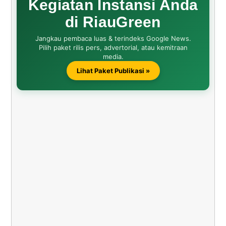
Kegiatan Instansi Anda
di RiauGreen
Jangkau pembaca luas & terindeks Google News.
Pilih paket rilis pers, advertorial, atau kemitraan
media.
Lihat Paket Publikasi »