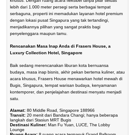
khusus. Dengan ruang acara fleksibel tanpa pilar seluas
lebih dari 1.000 meter persegi serta berbagai tempat
serbaguna, properti ini memadukan layanan hotel premium
dengan lokasi pusat Singapura yang tak tertandingi,
menjadikannya pilihan yang sangat praktis bagi
penyelenggara maupun tamu.
Rencanakan Masa Inap Anda di Frasers House, a
Luxury Collection Hotel, Singapore
Baik sedang merencanakan liburan kota bernuansa
budaya, masa inap bisnis, akhir pekan bertema kuliner, atau
acara khusus, Frasers House menawarkan hotel mewah di
Bugis, Singapura, tempat warisan budaya, kenyamanan
kontemporer, dan penjelajahan destinasi menyatu menjadi
satu.
Alamat:
80 Middle Road, Singapore 188966
Transit:
20 menit dari Bandara Changi; hanya beberapa
langkah dari Stasiun MRT Bugis
Destinasi Kuliner:
Man Fu Yuan, LUCE, The Lobby
Lounge
Ruang Acara:
8 ruang acara termasuk Grand Ballroom