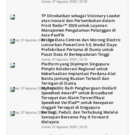
Jumat, 07 Agustus 2026 | 10:35
TP Dinobatkan sebagai Visionary Leader
atas Inovasi dan Pertumbuhan dalam
Frost Radar™ 2026 untuk Layanan
Manajemen Pengalaman Pelanggan di
Asia-Pasifik
Bridge Data Centres dan Morong Electric
Jumat, 07 Agustus 2026 | 10:34
Luncurkan PowerCore 5.0, Modul Daya
Prefabrikasi Pertama di Dunia untuk
Pusat Data AI Berkepadatan Tinggi
Jumat, 07 Agustus 2026 | 10:33
Platform yang Dipimpin Singapura
Pimpin Kolaborasi Regional untuk
Keberhasilan Implantasi Perdana Alat
Bantu Jantung Buatan Terkecil dan
Teringan di Dunia
MyRepublic Raih Penghargaan Ookla®
Jumat, 07 Agustus 2026 | 10:33
Speedtest Award™ untuk Broadband
Tercepat dan Klaim Terverifikasi
Speedtest Verified™ untuk Kecepatan
Unggah Tercepat di Singapura
Berbagi, Peduli, dan Terhubung Melalui
Jumat, 07 Agustus 2026 | 10:32
Santapan Bersama Pay It Forward
Malaysia
Jumat, 07 Agustus 2026 | 10:31