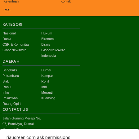
Ketentuan
Kontak
RSS
KATEGORI
Nasional
Hukum
Dunia
Ekonomi
CSR & Komunitas
Bisnis
GlobeNewswire
GlobeNewswire
Indonesia
DAERAH
Bengkalis
Dumai
Pekanbaru
Kampar
Siak
Rohil
Rohul
Inhil
Inhu
Meranti
Pelalawan
Kuansing
Ruang Opini
CONTACT US
Jalan Gunung Merapi No.
07, Bumi Ayu, Dumai.
Provinsi Riau-Indonesia
email:
riaugreen.com
ask permissions