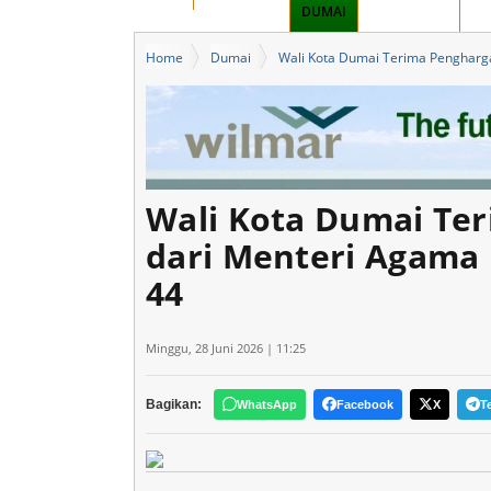
BENGKALIS
DUMAI
PEKANBARU
KA
Home
Dumai
Wali Kota Dumai Terima Pengharga
Wali Kota Dumai Te
dari Menteri Agama 
44
Minggu, 28 Juni 2026 | 11:25
Bagikan:
WhatsApp
Facebook
X
T