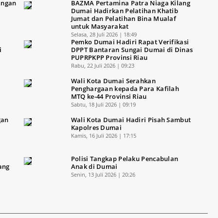
cingan
BAZMA Pertamina Patra Niaga Kilang
Dumai Hadirkan Pelatihan Khatib
Jumat dan Pelatihan Bina Mualaf
untuk Masyarakat
Selasa, 28 Juli 2026 | 18:49
Pemko Dumai Hadiri Rapat Verifikasi
i
DPPT Bantaran Sungai Dumai di Dinas
PUPRPKPP Provinsi Riau
Rabu, 22 Juli 2026 | 09:23
Wali Kota Dumai Serahkan
Penghargaan kepada Para Kafilah
MTQ ke-44 Provinsi Riau
Sabtu, 18 Juli 2026 | 09:19
gan
Wali Kota Dumai Hadiri Pisah Sambut
Kapolres Dumai
Kamis, 16 Juli 2026 | 17:15
Polisi Tangkap Pelaku Pencabulan
ang
Anak di Dumai
Senin, 13 Juli 2026 | 20:26