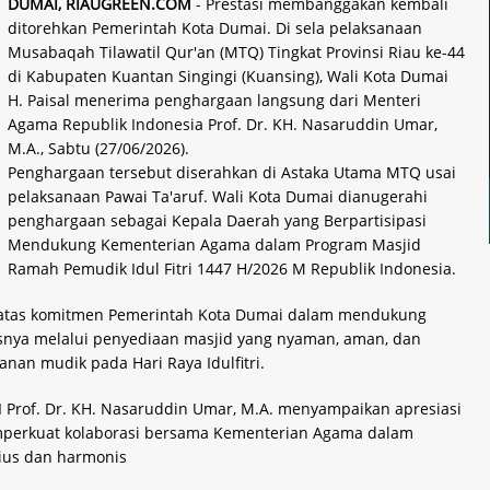
DUMAI, RIAUGREEN.COM
- Prestasi membanggakan kembali
ditorehkan Pemerintah Kota Dumai. Di sela pelaksanaan
Musabaqah Tilawatil Qur'an (MTQ) Tingkat Provinsi Riau ke-44
di Kabupaten Kuantan Singingi (Kuansing), Wali Kota Dumai
H. Paisal menerima penghargaan langsung dari Menteri
Agama Republik Indonesia Prof. Dr. KH. Nasaruddin Umar,
M.A., Sabtu (27/06/2026).
Penghargaan tersebut diserahkan di Astaka Utama MTQ usai
pelaksanaan Pawai Ta'aruf. Wali Kota Dumai dianugerahi
penghargaan sebagai Kepala Daerah yang Berpartisipasi
Mendukung Kementerian Agama dalam Program Masjid
Ramah Pemudik Idul Fitri 1447 H/2026 M Republik Indonesia.
 atas komitmen Pemerintah Kota Dumai dalam mendukung
nya melalui penyediaan masjid yang nyaman, aman, dan
nan mudik pada Hari Raya Idulfitri.
 Prof. Dr. KH. Nasaruddin Umar, M.A. menyampaikan apresiasi
mperkuat kolaborasi bersama Kementerian Agama dalam
ius dan harmonis