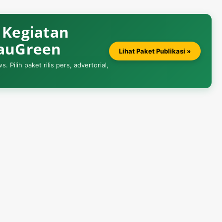
& Kegiatan
iauGreen
Lihat Paket Publikasi »
Pilih paket rilis pers, advertorial,