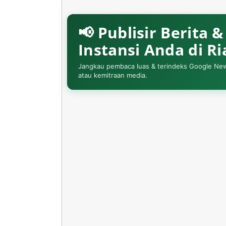
📢 Publisir Berita 
Instansi Anda di R
Jangkau pembaca luas & terindeks Google News. 
atau kemitraan media.