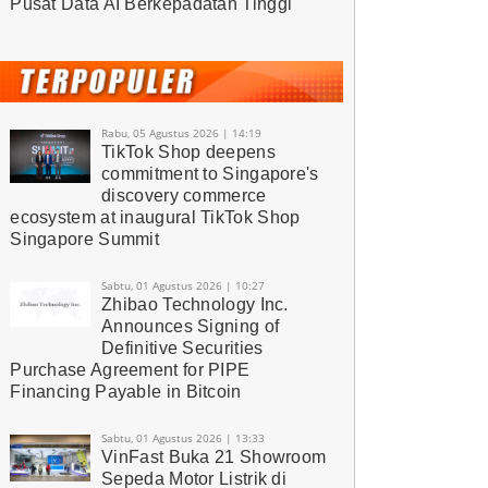
Pusat Data AI Berkepadatan Tinggi
Rabu, 05 Agustus 2026 | 14:19
TikTok Shop deepens
commitment to Singapore's
discovery commerce
ecosystem at inaugural TikTok Shop
Singapore Summit
Sabtu, 01 Agustus 2026 | 10:27
Zhibao Technology Inc.
Announces Signing of
Definitive Securities
Purchase Agreement for PIPE
Financing Payable in Bitcoin
Sabtu, 01 Agustus 2026 | 13:33
VinFast Buka 21 Showroom
Sepeda Motor Listrik di