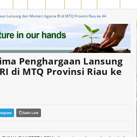
MPAR
SIAK
ROHIL
ROHUL
INHIL
INHU
MERANTI
PELAL
an Lansung dari Menteri Agama RI di MTQ Provinsi Riau ke 44
rima Penghargaan Lansung
RI di MTQ Provinsi Riau ke
elegram
Salin Link