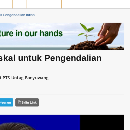
MPAR
SIAK
ROHIL
ROHUL
INHIL
INHU
MERANTI
PELAL
uk Pengendalian Inflasi
iskal untuk Pengendalian
i PTS Untag Banyuwangi
elegram
Salin Link