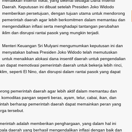
menaikkan insentif fiskal, yang dikenal sebagai Dana Insentif
Daerah. Keputusan ini dibuat setelah Presiden Joko Widodo
memberikan persetujuan, dengan tujuan utama untuk mendorong
pemerintah daerah agar lebih berkomitmen dalam memantau dan
mengendalikan inflasi serta menghadapi tantangan perubahan
iklim dan disrupsi rantai pasok yang mungkin terjadi.
Menteri Keuangan Sri Mulyani mengumumkan keputusan ini dan
menyatakan bahwa Presiden Joko Widodo telah memutuskan
untuk menaikkan alokasi dana insentif daerah untuk pengendalian
pan dapat memotivasi pemerintah daerah untuk bekerja lebih rinci,
klim, seperti El Nino, dan disrupsi dalam rantai pasok yang dapat
orong pemerintah daerah agar lebih aktif dalam memantau dan
omoditas pangan seperti beras, ayam, telur, cabai, ikan, dan
merintah berharap pemerintah daerah dapat memainkan peran yang
arga tersebut.
emerintah adalah memberikan penghargaan, yang dalam hal ini
pala daerah yang berhasil mengendalikan inflasi dengan baik dan