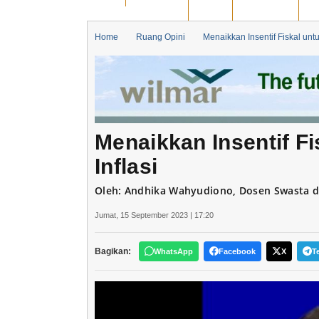
BENGKALIS
DUMAI
PEKANBARU
KA
Home
Ruang Opini
Menaikkan Insentif Fiskal unt
Menaikkan Insentif F
Inflasi
Oleh: Andhika Wahyudiono, Dosen Swasta d
Jumat, 15 September 2023 | 17:20
Bagikan:
WhatsApp
Facebook
X
T