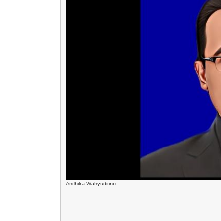
Andhika Wahyudiono