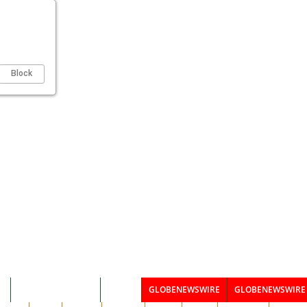
Block
I
CSR & KOMUNITAS
BISNIS
GLOBENEWSWIRE
GLOBENEWSWIRE 