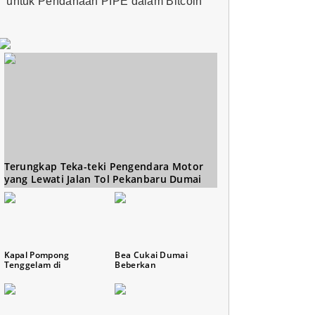
untuk Pendanaan PIPE dalam Bitcoin
Terungkap Teka-teki Pengendara Motor
yang Lewati Jalan Tol Pekanbaru Dumai
Kapal Pompong
Bea Cukai Dumai
Tenggelam di
Beberkan