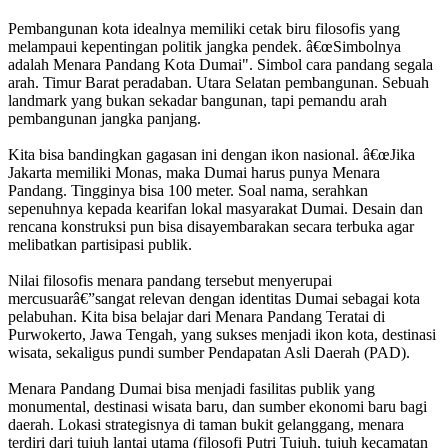
Pembangunan kota idealnya memiliki cetak biru filosofis yang
melampaui kepentingan politik jangka pendek. â€œSimbolnya
adalah Menara Pandang Kota Dumai". Simbol cara pandang segala
arah. Timur Barat peradaban. Utara Selatan pembangunan. Sebuah
landmark yang bukan sekadar bangunan, tapi pemandu arah
pembangunan jangka panjang.
Kita bisa bandingkan gagasan ini dengan ikon nasional. â€œJika
Jakarta memiliki Monas, maka Dumai harus punya Menara
Pandang. Tingginya bisa 100 meter. Soal nama, serahkan
sepenuhnya kepada kearifan lokal masyarakat Dumai. Desain dan
rencana konstruksi pun bisa disayembarakan secara terbuka agar
melibatkan partisipasi publik.
Nilai filosofis menara pandang tersebut menyerupai
mercusuarâ€”sangat relevan dengan identitas Dumai sebagai kota
pelabuhan. Kita bisa belajar dari Menara Pandang Teratai di
Purwokerto, Jawa Tengah, yang sukses menjadi ikon kota, destinasi
wisata, sekaligus pundi sumber Pendapatan Asli Daerah (PAD).
Menara Pandang Dumai bisa menjadi fasilitas publik yang
monumental, destinasi wisata baru, dan sumber ekonomi baru bagi
daerah. Lokasi strategisnya di taman bukit gelanggang, menara
terdiri dari tujuh lantai utama (filosofi Putri Tujuh, tujuh kecamatan