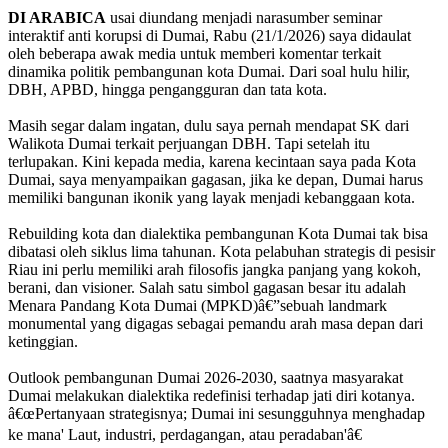
DI ARABICA
usai diundang menjadi narasumber seminar
interaktif anti korupsi di Dumai, Rabu (21/1/2026) saya didaulat
oleh beberapa awak media untuk memberi komentar terkait
dinamika politik pembangunan kota Dumai. Dari soal hulu hilir,
DBH, APBD, hingga pengangguran dan tata kota.
Masih segar dalam ingatan, dulu saya pernah mendapat SK dari
Walikota Dumai terkait perjuangan DBH. Tapi setelah itu
terlupakan. Kini kepada media, karena kecintaan saya pada Kota
Dumai, saya menyampaikan gagasan, jika ke depan, Dumai harus
memiliki bangunan ikonik yang layak menjadi kebanggaan kota.
Rebuilding kota dan dialektika pembangunan Kota Dumai tak bisa
dibatasi oleh siklus lima tahunan. Kota pelabuhan strategis di pesisir
Riau ini perlu memiliki arah filosofis jangka panjang yang kokoh,
berani, dan visioner. Salah satu simbol gagasan besar itu adalah
Menara Pandang Kota Dumai (MPKD)â€”sebuah landmark
monumental yang digagas sebagai pemandu arah masa depan dari
ketinggian.
Outlook pembangunan Dumai 2026-2030, saatnya masyarakat
Dumai melakukan dialektika redefinisi terhadap jati diri kotanya.
â€œPertanyaan strategisnya; Dumai ini sesungguhnya menghadap
ke mana' Laut, industri, perdagangan, atau peradaban'â€