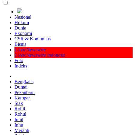
Nasional
Hukum
Dunia
Ekonomi
CSR & Komunitas
Bisnis
GlobeNewswire
GlobeNewswire Indonesia
Foto
Indeks
Bengkalis
Dumai
Pekanbaru
Kampar
Siak
Rohil
Rohul
Inhil
Inhu
Meranti