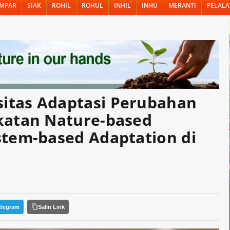
MPAR
SIAK
ROHIL
ROHUL
INHIL
INHU
MERANTI
PELAL
ui Pendekatan Nature-based Solutions dan Ecosystem-based Adaptation di
itas Adaptasi Perubahan
katan Nature-based
stem-based Adaptation di
elegram
Salin Link