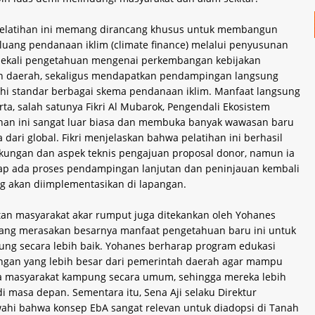
elatihan ini memang dirancang khusus untuk membangun
luang pendanaan iklim (climate finance) melalui penyusunan
dibekali pengetahuan mengenai perkembangan kebijakan
 dan daerah, sekaligus mendapatkan pendampingan langsung
 standar berbagai skema pendanaan iklim. Manfaat langsung
erta, salah satunya Fikri Al Mubarok, Pengendali Ekosistem
ihan ini sangat luar biasa dan membuka banyak wawasan baru
ari global. Fikri menjelaskan bahwa pelatihan ini berhasil
gkungan dan aspek teknis pengajuan proposal donor, namun ia
tetap ada proses pendampingan lanjutan dan peninjauan kembali
ng akan diimplementasikan di lapangan.
tan masyarakat akar rumput juga ditekankan oleh Yohanes
ang merasakan besarnya manfaat pengetahuan baru ini untuk
ng secara lebih baik. Yohanes berharap program edukasi
kungan yang lebih besar dari pemerintah daerah agar mampu
ta masyarakat kampung secara umum, sehingga mereka lebih
masa depan. Sementara itu, Sena Aji selaku Direktur
 bahwa konsep EbA sangat relevan untuk diadopsi di Tanah