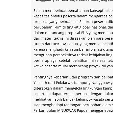
Selain memperkuat pemahaman konseptual, p
kapasitas praktis peserta dalam mengakses pe
proposal yang berkualitas. Seluruh peserta 
perubahan iklim di tingkat global, nasional,
dalam merancang proposal EbA yang memenuhi
dari materi teknis ini dirasakan oleh para pes
Hutan dari BBKSDA Papua, yang menilai pelat
karena menghadirkan sumber informasi utama d
mengubah perspektifnya terkait kebijakan lin
berharap agar setelah pelatihan ini selesai 
ketika peserta mulai merancang proyek riil ya
Pentingnya keberlanjutan program dan peliba
Yesnath dari Pokdarwis Kampung Nanggouw y
diterapkan dalam mengelola lingkungan kampu
seperti ini dapat terus diperluas dengan du
melibatkan lebih banyak kelompok wisata ser
siap menghadapi tantangan perubahan alam di 
Perkumpulan MNUKWAR Papua menggarisbawahi