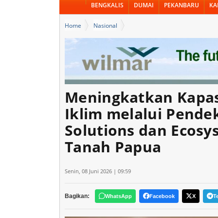
BENGKALIS
DUMAI
PEKANBARU
KA
Home
Nasional
Meningkatkan Kapasitas Adaptasi Perubahan Iklim melal
Tanah Papua
Meningkatkan Kapas
Iklim melalui Pende
Solutions dan Ecosy
Tanah Papua
Senin, 08 Juni 2026 | 09:59
Bagikan:
WhatsApp
Facebook
X
T