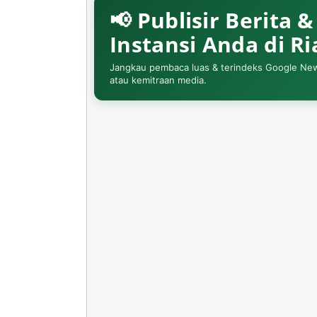
📢 Publisir Berita 
Instansi Anda di R
Jangkau pembaca luas & terindeks Google News. 
atau kemitraan media.