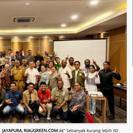
JAYAPURA, RIAUGREEN.COM
â€“ Sebanyak kurang lebih 50