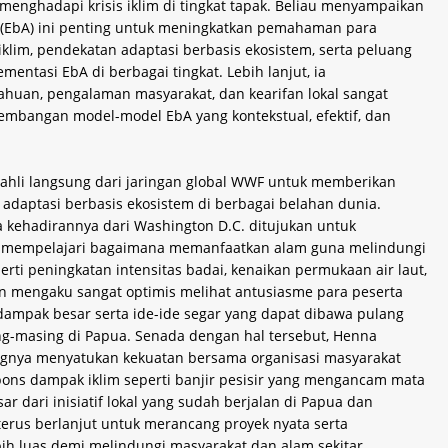
menghadapi krisis iklim di tingkat tapak. Beliau menyampaikan
 (EbA) ini penting untuk meningkatkan pemahaman para
im, pendekatan adaptasi berbasis ekosistem, serta peluang
ntasi EbA di berbagai tingkat. Lebih lanjut, ia
an, pengalaman masyarakat, dan kearifan lokal sangat
embangan model-model EbA yang kontekstual, efektif, dan
 ahli langsung dari jaringan global WWF untuk memberikan
adaptasi berbasis ekosistem di berbagai belahan dunia.
kehadirannya dari Washington D.C. ditujukan untuk
 mempelajari bagaimana memanfaatkan alam guna melindungi
erti peningkatan intensitas badai, kenaikan permukaan air laut,
aun mengaku sangat optimis melihat antusiasme para peserta
dampak besar serta ide-ide segar yang dapat dibawa pulang
-masing di Papua. Senada dengan hal tersebut, Henna
ngnya menyatukan kekuatan bersama organisasi masyarakat
pons dampak iklim seperti banjir pesisir yang mengancam mata
r dari inisiatif lokal yang sudah berjalan di Papua dan
terus berlanjut untuk merancang proyek nyata serta
h luas demi melindungi masyarakat dan alam sekitar.