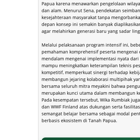
Papua karena menawarkan pengelolaan wilayah 
dan alam. Menurut Sena, pendekatan seimban
kesejahteraan masyarakat tanpa mengorbankan
depan konsep ini semakin banyak diaplikasi
agar melahirkan generasi baru yang sadar lin
Melalui pelaksanaan program intensif ini, be
pemahaman komprehensif peserta mengenai cuac
mendalam mengenai implementasi nyata dari ko
mampu meningkatkan keterampilan teknis pe
kompetitif, memperkuat sinergi terhadap kebij
membangun jejaring kolaborasi multipihak yan
bersama seluruh mitra meyakini bahwa penguat
merupakan kunci utama dalam membangun ketah
Pada kesempatan tersebut, Wika Rumbiak juga
dan WWF Finland atas dukungan serta fasilita
semangat belajar bersama sebagai modal pent
berbasis ekosistem di Tanah Papua.