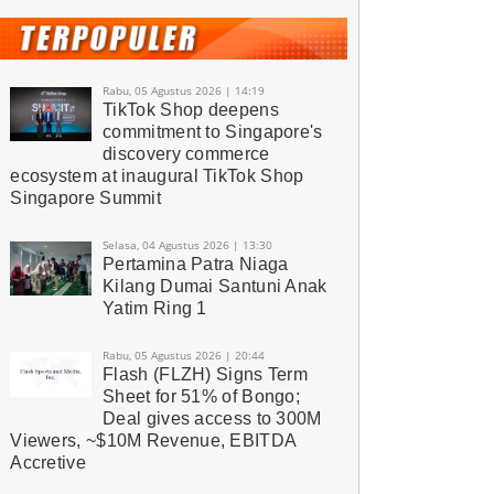
Rabu, 05 Agustus 2026 | 14:19
TikTok Shop deepens
commitment to Singapore's
discovery commerce
ecosystem at inaugural TikTok Shop
Singapore Summit
Selasa, 04 Agustus 2026 | 13:30
Pertamina Patra Niaga
Kilang Dumai Santuni Anak
Yatim Ring 1
Rabu, 05 Agustus 2026 | 20:44
Flash (FLZH) Signs Term
Sheet for 51% of Bongo;
Deal gives access to 300M
Viewers, ~$10M Revenue, EBITDA
Accretive