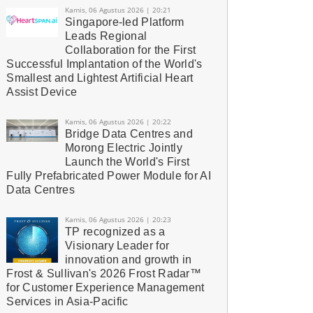
Kamis, 06 Agustus 2026 | 20:21
Singapore-led Platform
Leads Regional
Collaboration for the First
Successful Implantation of the World's
Smallest and Lightest Artificial Heart
Assist Device
Kamis, 06 Agustus 2026 | 20:22
Bridge Data Centres and
Morong Electric Jointly
Launch the World's First
Fully Prefabricated Power Module for AI
Data Centres
Kamis, 06 Agustus 2026 | 20:23
TP recognized as a
Visionary Leader for
innovation and growth in
Frost & Sullivan's 2026 Frost Radar™
for Customer Experience Management
Services in Asia-Pacific