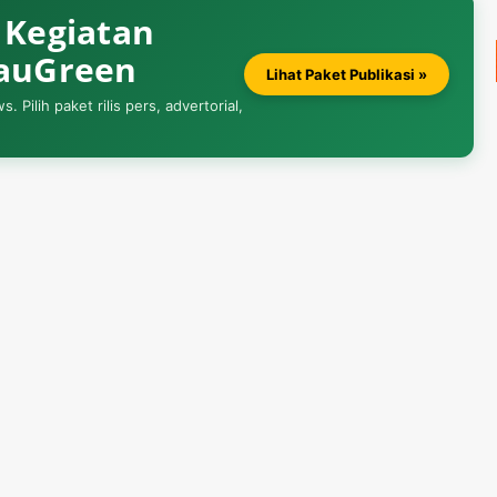
& Kegiatan
iauGreen
Lihat Paket Publikasi »
Pilih paket rilis pers, advertorial,