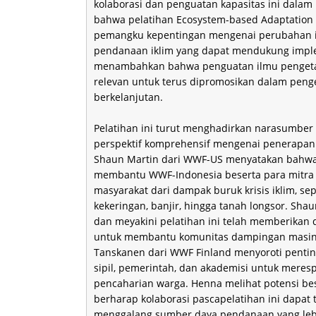
kolaborasi dan penguatan kapasitas ini dalam 
bahwa pelatihan Ecosystem-based Adaptation
pemangku kepentingan mengenai perubahan ikl
pendanaan iklim yang dapat mendukung impleme
menambahkan bahwa penguatan ilmu pengetahu
relevan untuk terus dipromosikan dalam peng
berkelanjutan.
Pelatihan ini turut menghadirkan narasumber
perspektif komprehensif mengenai penerapan 
Shaun Martin dari WWF-US menyatakan bahwa 
membantu WWF-Indonesia beserta para mitra
masyarakat dari dampak buruk krisis iklim, sep
kekeringan, banjir, hingga tanah longsor. Sh
dan meyakini pelatihan ini telah memberikan 
untuk membantu komunitas dampingan masing
Tanskanen dari WWF Finland menyoroti penti
sipil, pemerintah, dan akademisi untuk meres
pencaharian warga. Henna melihat potensi besa
berharap kolaborasi pascapelatihan ini dapat 
menggalang sumber daya pendanaan yang lebi