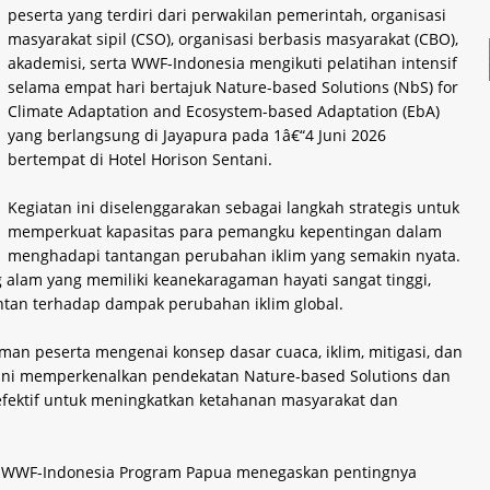
peserta yang terdiri dari perwakilan pemerintah, organisasi
masyarakat sipil (CSO), organisasi berbasis masyarakat (CBO),
akademisi, serta WWF-Indonesia mengikuti pelatihan intensif
selama empat hari bertajuk Nature-based Solutions (NbS) for
Climate Adaptation and Ecosystem-based Adaptation (EbA)
yang berlangsung di Jayapura pada 1â€“4 Juni 2026
bertempat di Hotel Horison Sentani.
Kegiatan ini diselenggarakan sebagai langkah strategis untuk
memperkuat kapasitas para pemangku kepentingan dalam
menghadapi tantangan perubahan iklim yang semakin nyata.
 alam yang memiliki keanekaragaman hayati sangat tinggi,
ntan terhadap dampak perubahan iklim global.
an peserta mengenai konsep dasar cuaca, iklim, mitigasi, dan
an ini memperkenalkan pendekatan Nature-based Solutions dan
efektif untuk meningkatkan ketahanan masyarakat dan
ife WWF-Indonesia Program Papua menegaskan pentingnya