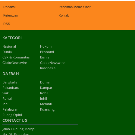
Redaksi
Pedoman Media Siber
Ketentuan
Kontak
RSS
KATEGORI
Nasional
Hukum
Dunia
Ekonomi
CSR & Komunitas
Bisnis
GlobeNewswire
GlobeNewswire
Indonesia
DAERAH
Bengkalis
Dumai
Pekanbaru
Kampar
Siak
Rohil
Rohul
Inhil
Inhu
Meranti
Pelalawan
Kuansing
Ruang Opini
CONTACT US
Jalan Gunung Merapi
No. 07, Bumi Ayu,