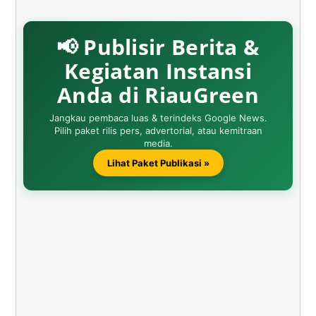
📢 Publisir Berita &
Kegiatan Instansi
Anda di RiauGreen
Jangkau pembaca luas & terindeks Google News.
Pilih paket rilis pers, advertorial, atau kemitraan
media.
Lihat Paket Publikasi »