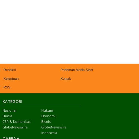
Redaksi
Pedoman Media Siber
Ketentuan
Kontak
RSS
KATEGORI
Nasional
Hukum
Dunia
Ekonomi
CSR & Komunitas
Bisnis
GlobeNewswire
GlobeNewswire
Indonesia
DAERAH