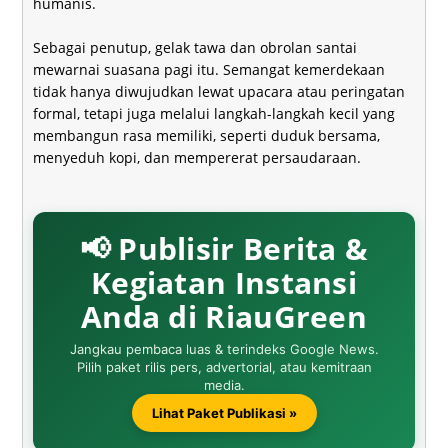
humanis.
Sebagai penutup, gelak tawa dan obrolan santai
mewarnai suasana pagi itu. Semangat kemerdekaan
tidak hanya diwujudkan lewat upacara atau peringatan
formal, tetapi juga melalui langkah-langkah kecil yang
membangun rasa memiliki, seperti duduk bersama,
menyeduh kopi, dan mempererat persaudaraan.
📢 Publisir Berita &
Kegiatan Instansi
Anda di RiauGreen
Jangkau pembaca luas & terindeks Google News.
Pilih paket rilis pers, advertorial, atau kemitraan
media.
Lihat Paket Publikasi »