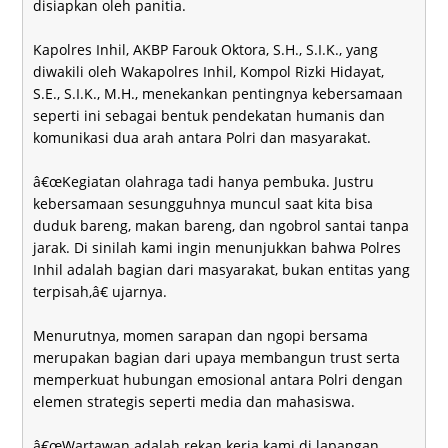
disiapkan oleh panitia.
Kapolres Inhil, AKBP Farouk Oktora, S.H., S.I.K., yang
diwakili oleh Wakapolres Inhil, Kompol Rizki Hidayat,
S.E., S.I.K., M.H., menekankan pentingnya kebersamaan
seperti ini sebagai bentuk pendekatan humanis dan
komunikasi dua arah antara Polri dan masyarakat.
â€œKegiatan olahraga tadi hanya pembuka. Justru
kebersamaan sesungguhnya muncul saat kita bisa
duduk bareng, makan bareng, dan ngobrol santai tanpa
jarak. Di sinilah kami ingin menunjukkan bahwa Polres
Inhil adalah bagian dari masyarakat, bukan entitas yang
terpisah,â€ ujarnya.
Menurutnya, momen sarapan dan ngopi bersama
merupakan bagian dari upaya membangun trust serta
memperkuat hubungan emosional antara Polri dengan
elemen strategis seperti media dan mahasiswa.
â€œWartawan adalah rekan kerja kami di lapangan,