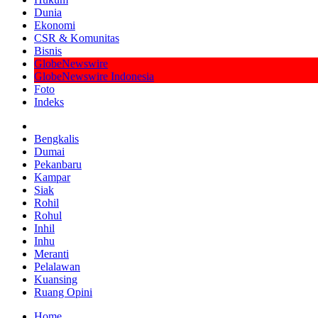
Dunia
Ekonomi
CSR & Komunitas
Bisnis
GlobeNewswire
GlobeNewswire Indonesia
Foto
Indeks
Bengkalis
Dumai
Pekanbaru
Kampar
Siak
Rohil
Rohul
Inhil
Inhu
Meranti
Pelalawan
Kuansing
Ruang Opini
Home