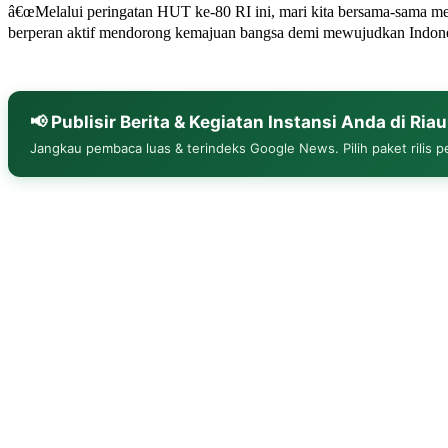
â€œMelalui peringatan HUT ke-80 RI ini, mari kita bersama-sama me
berperan aktif mendorong kemajuan bangsa demi mewujudkan Indones
📢 Publisir Berita & Kegiatan Instansi Anda di Ria
Jangkau pembaca luas & terindeks Google News. Pilih paket rilis pe