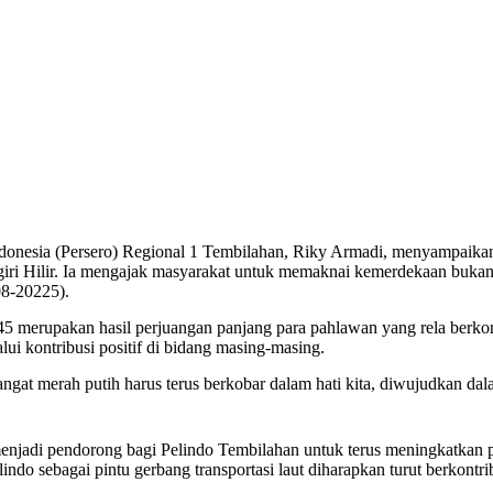
ia (Persero) Regional 1 Tembilahan, Riky Armadi, menyampaikan 
giri Hilir. Ia mengajak masyarakat untuk memaknai kemerdekaan bukan
08-20225).
merupakan hasil perjuangan panjang para pahlawan yang rela berkorba
ui kontribusi positif di bidang masing-masing.
at merah putih harus terus berkobar dalam hati kita, diwujudkan dala
njadi pendorong bagi Pelindo Tembilahan untuk terus meningkatkan p
do sebagai pintu gerbang transportasi laut diharapkan turut berkontr