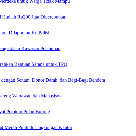
h Merdeka untuk Warga Tidak Mampu
al Hadiah Rp200 Juta Diperebutkan
ami Dilaporkan Ke Polisi
Pengelolaan Kawasan Pelabuhan
erahkan Bantuan Sarana untuk TPQ
0 dengan Senam, Donor Darah, dan Bagi-Bagi Bendera
 Bareng Wartawan dan Mahasiswa
yat Perairan Pulau Burung
ut Merah Putih di Lingkungan Kantor