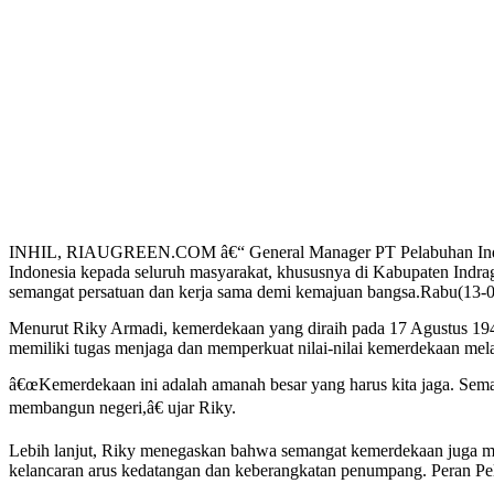
INHIL, RIAUGREEN.COM â€“ General Manager PT Pelabuhan Indones
Indonesia kepada seluruh masyarakat, khususnya di Kabupaten Indra
semangat persatuan dan kerja sama demi kemajuan bangsa.Rabu(13-
Menurut Riky Armadi, kemerdekaan yang diraih pada 17 Agustus 1945 
memiliki tugas menjaga dan memperkuat nilai-nilai kemerdekaan melal
â€œKemerdekaan ini adalah amanah besar yang harus kita jaga. Semang
membangun negeri,â€ ujar Riky.
Lebih lanjut, Riky menegaskan bahwa semangat kemerdekaan juga me
kelancaran arus kedatangan dan keberangkatan penumpang. Peran Pelin