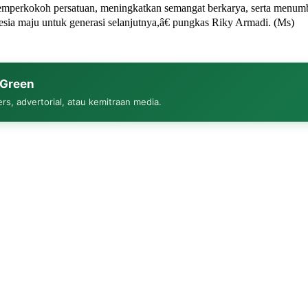
mperkokoh persatuan, meningkatkan semangat berkarya, serta menumbuh
ia maju untuk generasi selanjutnya,â€ pungkas Riky Armadi. (Ms)
uGreen
rs, advertorial, atau kemitraan media.