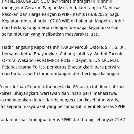
IINHIL, RIAUGREEN.COM â€” Polres Indragiri Hilir (Inhil)
menggelar Gerakan Pangan Murah dalam rangka Stabilisasi
Pasokan dan Harga Pangan (SPHP), Kamis (14/8/2025) pagi.
Kegiatan dimulai pukul 07.00 WIB di halaman Mapolres Inhil
dan berlangsung meriah dengan berbagai kegiatan sosial
serta hiburan yang melibatkan masyarakat luas.
Hadir langsung Kapolres Inhil AKBP Farouk Oktora, S.H., S.I.K.,
bersama Ketua Bhayangkari Cabang Inhil Ny. Andini Farouk
Oktora, Wakapolres KOMPOL Rizki Hidayat, S.E., S.I.K., M.H.,
Pejabat Utama Polres, pengurus Bhayangkari, para perwira
dan bintara, serta tamu undangan dari berbagai kalangan.
Kemerdekaan Republik Indonesia ke-80, acara ini dimeriahkan
olres, Bhayangkari, wartawan dan insan pers, mahasiswa,
 juga mengadakan donor darah, pengecekan kesehatan gratis,
is kepada masyarakat yang pertama kali membeli beras SPHP.
an sudah berhasil menjual beras SPHP dari bulog sebanyak 21,67