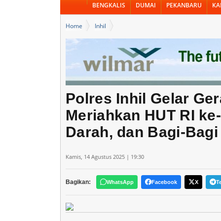
BENGKALIS
DUMAI
PEKANBARU
KA
Home
Inhil
Polres Inhil Gelar Gerakan Pangan Murah, Meriahkan H
Polres Inhil Gelar G
Meriahkan HUT RI ke
Darah, dan Bagi-Bagi
Kamis, 14 Agustus 2025 | 19:30
Bagikan:
WhatsApp
Facebook
X
T