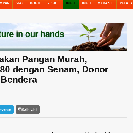
MPAR
SIAK
ROHIL
ROHUL
INHIL
INHU
MERANTI
PELAL
UT RI ke-80 dengan Senam, Donor Darah, dan Bagi-Bagi Bendera
erakan Pangan Murah,
-80 dengan Senam, Donor
 Bendera
elegram
Salin Link