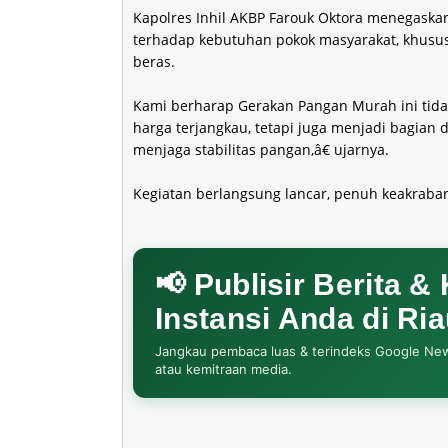
Kapolres Inhil AKBP Farouk Oktora menegaskan
terhadap kebutuhan pokok masyarakat, khusu
beras.
Kami berharap Gerakan Pangan Murah ini ti
harga terjangkau, tetapi juga menjadi bagi
menjaga stabilitas pangan,â€ ujarnya.
Kegiatan berlangsung lancar, penuh keakraban
📢 Publisir Berita &
Instansi Anda di Ri
Jangkau pembaca luas & terindeks Google News. 
atau kemitraan media.