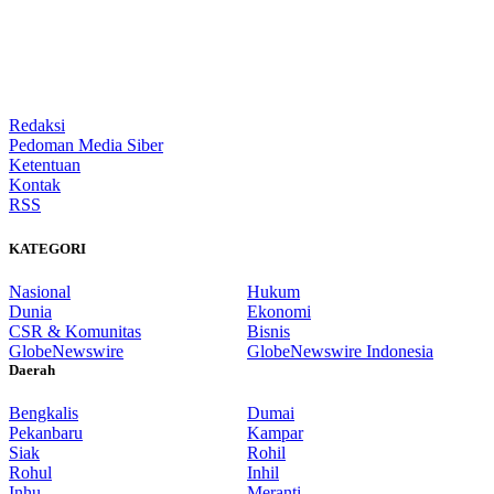
Redaksi
Pedoman Media Siber
Ketentuan
Kontak
RSS
KATEGORI
Nasional
Hukum
Dunia
Ekonomi
CSR & Komunitas
Bisnis
GlobeNewswire
GlobeNewswire Indonesia
Daerah
Bengkalis
Dumai
Pekanbaru
Kampar
Siak
Rohil
Rohul
Inhil
Inhu
Meranti