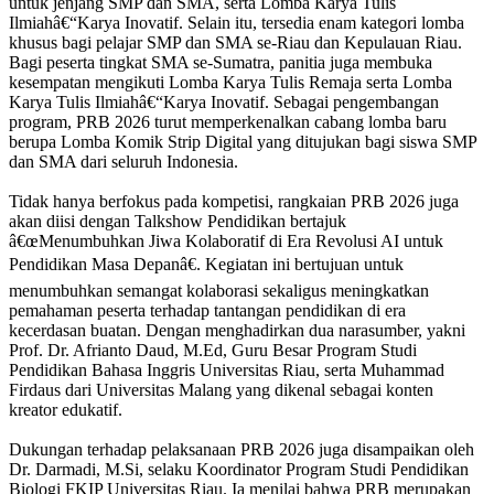
untuk jenjang SMP dan SMA, serta Lomba Karya Tulis
Ilmiahâ€“Karya Inovatif. Selain itu, tersedia enam kategori lomba
khusus bagi pelajar SMP dan SMA se-Riau dan Kepulauan Riau.
Bagi peserta tingkat SMA se-Sumatra, panitia juga membuka
kesempatan mengikuti Lomba Karya Tulis Remaja serta Lomba
Karya Tulis Ilmiahâ€“Karya Inovatif. Sebagai pengembangan
program, PRB 2026 turut memperkenalkan cabang lomba baru
berupa Lomba Komik Strip Digital yang ditujukan bagi siswa SMP
dan SMA dari seluruh Indonesia.
Tidak hanya berfokus pada kompetisi, rangkaian PRB 2026 juga
akan diisi dengan Talkshow Pendidikan bertajuk
â€œMenumbuhkan Jiwa Kolaboratif di Era Revolusi AI untuk
Pendidikan Masa Depanâ€. Kegiatan ini bertujuan untuk
menumbuhkan semangat kolaborasi sekaligus meningkatkan
pemahaman peserta terhadap tantangan pendidikan di era
kecerdasan buatan. Dengan menghadirkan dua narasumber, yakni
Prof. Dr. Afrianto Daud, M.Ed, Guru Besar Program Studi
Pendidikan Bahasa Inggris Universitas Riau, serta Muhammad
Firdaus dari Universitas Malang yang dikenal sebagai konten
kreator edukatif.
Dukungan terhadap pelaksanaan PRB 2026 juga disampaikan oleh
Dr. Darmadi, M.Si, selaku Koordinator Program Studi Pendidikan
Biologi FKIP Universitas Riau. Ia menilai bahwa PRB merupakan