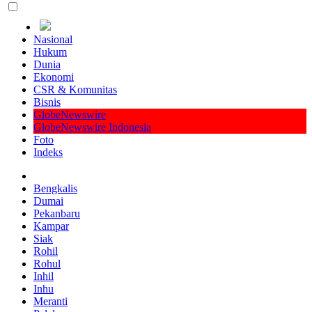
Nasional
Hukum
Dunia
Ekonomi
CSR & Komunitas
Bisnis
GlobeNewswire
GlobeNewswire Indonesia
Foto
Indeks
Bengkalis
Dumai
Pekanbaru
Kampar
Siak
Rohil
Rohul
Inhil
Inhu
Meranti