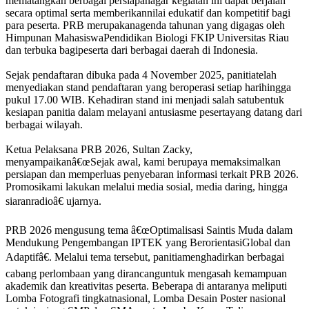
mematangkan berbagai persiapanagar kegiatan ini dapat berjalan
secara optimal serta memberikannilai edukatif dan kompetitif bagi
para peserta. PRB merupakanagenda tahunan yang digagas oleh
Himpunan MahasiswaPendidikan Biologi FKIP Universitas Riau
dan terbuka bagipeserta dari berbagai daerah di Indonesia.
Sejak pendaftaran dibuka pada 4 November 2025, panitiatelah
menyediakan stand pendaftaran yang beroperasi setiap harihingga
pukul 17.00 WIB. Kehadiran stand ini menjadi salah satubentuk
kesiapan panitia dalam melayani antusiasme pesertayang datang dari
berbagai wilayah.
Ketua Pelaksana PRB 2026, Sultan Zacky,
menyampaikanâ€œSejak awal, kami berupaya memaksimalkan
persiapan dan memperluas penyebaran informasi terkait PRB 2026.
Promosikami lakukan melalui media sosial, media daring, hingga
siaranradioâ€ ujarnya.
PRB 2026 mengusung tema â€œOptimalisasi Saintis Muda dalam
Mendukung Pengembangan IPTEK yang BerorientasiGlobal dan
Adaptifâ€. Melalui tema tersebut, panitiamenghadirkan berbagai
cabang perlombaan yang dirancanguntuk mengasah kemampuan
akademik dan kreativitas peserta. Beberapa di antaranya meliputi
Lomba Fotografi tingkatnasional, Lomba Desain Poster nasional