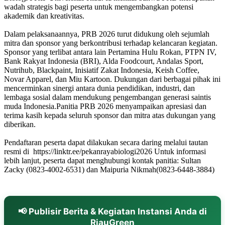
wadah strategis bagi peserta untuk mengembangkan potensi
akademik dan kreativitas.
Dalam pelaksanaannya, PRB 2026 turut didukung oleh sejumlah
mitra dan sponsor yang berkontribusi terhadap kelancaran kegiatan.
Sponsor yang terlibat antara lain Pertamina Hulu Rokan, PTPN IV,
Bank Rakyat Indonesia (BRI), Alda Foodcourt, Andalas Sport,
Nutrihub, Blackpaint, Inisiatif Zakat Indonesia, Keish Coffee,
Novar Apparel, dan Miu Kartoon. Dukungan dari berbagai pihak ini
mencerminkan sinergi antara dunia pendidikan, industri, dan
lembaga sosial dalam mendukung pengembangan generasi saintis
muda Indonesia.Panitia PRB 2026 menyampaikan apresiasi dan
terima kasih kepada seluruh sponsor dan mitra atas dukungan yang
diberikan.
Pendaftaran peserta dapat dilakukan secara daring melalui tautan
resmi di https://linktr.ee/pekanrayabiologi2026 Untuk informasi
lebih lanjut, peserta dapat menghubungi kontak panitia: Sultan
Zacky (0823-4002-6531) dan Maipuria Nikmah(0823-6448-3884)
📢 Publisir Berita & Kegiatan Instansi Anda di
RiauGreen