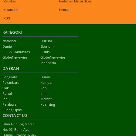
Redaksi
Pedoman Media Siber
Ketentuan
Kontak
RSS
KATEGORI
Nasional
Hukum
Dunia
Ekonomi
CSR & Komunitas
Bisnis
GlobeNewswire
GlobeNewswire
Indonesia
DAERAH
Bengkalis
Dumai
Pekanbaru
Kampar
Siak
Rohil
Rohul
Inhil
Inhu
Meranti
Pelalawan
Kuansing
Ruang Opini
CONTACT US
Jalan Gunung Merapi
No. 07, Bumi Ayu,
Dumai. Provinsi Riau-