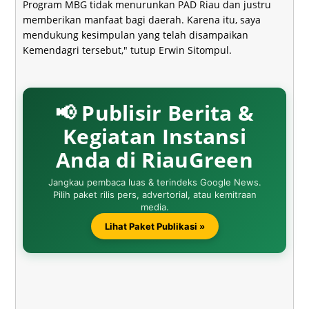
Program MBG tidak menurunkan PAD Riau dan justru
memberikan manfaat bagi daerah. Karena itu, saya
mendukung kesimpulan yang telah disampaikan
Kemendagri tersebut," tutup Erwin Sitompul.
📢 Publisir Berita &
Kegiatan Instansi
Anda di RiauGreen
Jangkau pembaca luas & terindeks Google News.
Pilih paket rilis pers, advertorial, atau kemitraan
media.
Lihat Paket Publikasi »