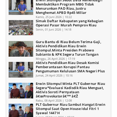
Erwin Sitompul Sebut Data Kemendagri
Membuktikan Program MBG Tidak
Menurunkan PAD Riau, Justru
Menghemat APBD Rp45 Miliar
Kamis, 25 Juni 2026 | 10:22
Simak Daftar Kabupaten yang Kebagian
Operasi Pasar Murah Pemprov Riau
Senin, 01 Juni 2026 | 14:18
Guru Bantu di Riau Belum Terima Gaji,
Aktivis Pendidikan Riau Erwin
Sitompul.Minta Presiden Prabowo
Subianto & KPK Segera Turun Tangan
Minggu, 26 April 2026 | 17:19
Aktivis Pendidikan Riau Desak Komisi
Pemberantasan Korupsi Pantau
Pengumuman Kelulusan SMA Negeri Plus
Jumat, 24 April 2026 | 10:16
Erwin Sitompul Minta PLT Gubernur Riau
Segera*Evaluasi Kadisdik Riau Menguat,
Aktivis Soroti Pernyataan
â€œProvokatorâ€** â€Ž
Rabu, 08 April 2026 | 12:08
PLT Gubernur Riau Sambut Hangat Erwin
Sitompul Saat Open House Idul Fitri 1
Syawal 1447 H