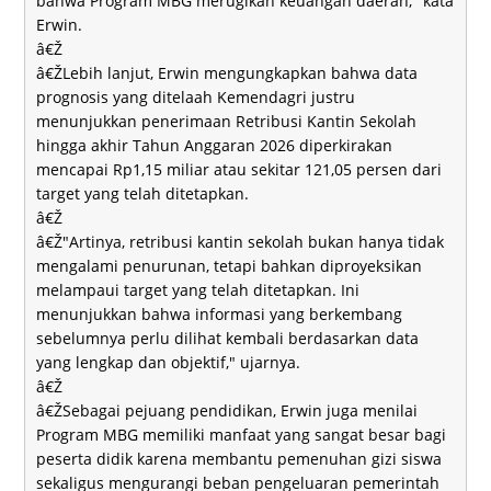
bahwa Program MBG merugikan keuangan daerah," kata
Erwin.
â€Ž
â€ŽLebih lanjut, Erwin mengungkapkan bahwa data
prognosis yang ditelaah Kemendagri justru
menunjukkan penerimaan Retribusi Kantin Sekolah
hingga akhir Tahun Anggaran 2026 diperkirakan
mencapai Rp1,15 miliar atau sekitar 121,05 persen dari
target yang telah ditetapkan.
â€Ž
â€Ž"Artinya, retribusi kantin sekolah bukan hanya tidak
mengalami penurunan, tetapi bahkan diproyeksikan
melampaui target yang telah ditetapkan. Ini
menunjukkan bahwa informasi yang berkembang
sebelumnya perlu dilihat kembali berdasarkan data
yang lengkap dan objektif," ujarnya.
â€Ž
â€ŽSebagai pejuang pendidikan, Erwin juga menilai
Program MBG memiliki manfaat yang sangat besar bagi
peserta didik karena membantu pemenuhan gizi siswa
sekaligus mengurangi beban pengeluaran pemerintah