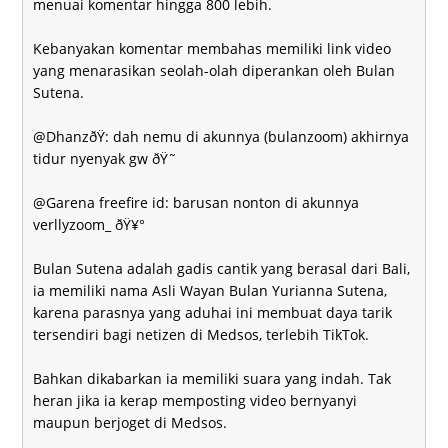
menuai komentar hingga 800 lebih.
Kebanyakan komentar membahas memiliki link video
yang menarasikan seolah-olah diperankan oleh Bulan
Sutena.
@DhanzðŸ­: dah nemu di akunnya (bulanzoom) akhirnya
tidur nyenyak gw ðŸ˜­
@Garena freefire id: barusan nonton di akunnya
verllyzoom_ ðŸ¥°
Bulan Sutena adalah gadis cantik yang berasal dari Bali,
ia memiliki nama Asli Wayan Bulan Yurianna Sutena,
karena parasnya yang aduhai ini membuat daya tarik
tersendiri bagi netizen di Medsos, terlebih TikTok.
Bahkan dikabarkan ia memiliki suara yang indah. Tak
heran jika ia kerap memposting video bernyanyi
maupun berjoget di Medsos.