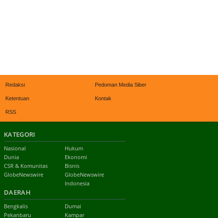
Redaksi
Pedoman Media Siber
Ketentuan
Kontak
RSS
KATEGORI
Nasional
Hukum
Dunia
Ekonomi
CSR & Komunitas
Bisnis
GlobeNewswire
GlobeNewswire
Indonesia
DAERAH
Bengkalis
Dumai
Pekanbaru
Kampar