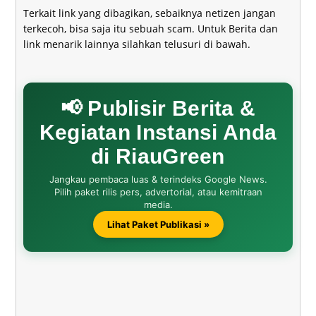
Terkait link yang dibagikan, sebaiknya netizen jangan
terkecoh, bisa saja itu sebuah scam. Untuk Berita dan
link menarik lainnya silahkan telusuri di bawah.
📢 Publisir Berita &
Kegiatan Instansi Anda
di RiauGreen
Jangkau pembaca luas & terindeks Google News.
Pilih paket rilis pers, advertorial, atau kemitraan
media.
Lihat Paket Publikasi »