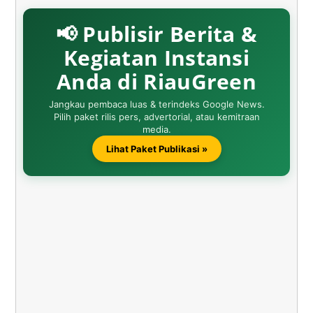
📢 Publisir Berita &
Kegiatan Instansi
Anda di RiauGreen
Jangkau pembaca luas & terindeks Google News.
Pilih paket rilis pers, advertorial, atau kemitraan
media.
Lihat Paket Publikasi »