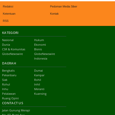
Redaksi
Pedoman Media Siber
Ketentuan
Kontak
RSS
KATEGORI
Nasional
Hukum
Dunia
Ekonomi
CSR & Komunitas
Bisnis
GlobeNewswire
GlobeNewswire
Indonesia
DAERAH
Bengkalis
Dumai
Pekanbaru
Kampar
Siak
Rohil
Rohul
Inhil
Inhu
Meranti
Pelalawan
Kuansing
Ruang Opini
CONTACT US
Jalan Gunung Merapi
No. 07, Bumi Ayu,