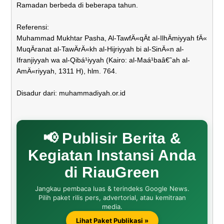
Ramadan berbeda di beberapa tahun.
Referensi:
Muhammad Mukhtar Pasha, Al-TawfÄ«qÄt al-IlhÄmiyyah fÄ«
MuqÄranat al-TawÄrÄ«kh al-Hijriyyah bi al-SinÄ«n al-
Ifranjiyyah wa al-Qibá¹­iyyah (Kairo: al-Maá¹­baâ€˜ah al-
AmÄ«riyyah, 1311 H), hlm. 764.
Disadur dari: muhammadiyah.or.id
📢 Publisir Berita &
Kegiatan Instansi Anda
di RiauGreen
Jangkau pembaca luas & terindeks Google News.
Pilih paket rilis pers, advertorial, atau kemitraan
media.
Lihat Paket Publikasi »