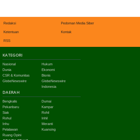
Redaksi
Pedoman Media Siber
Ketentuan
Kontak
RSS
KATEGORI
Nasional
Hukum
Dunia
Ekonomi
CSR & Komunitas
Bisnis
GlobeNewswire
GlobeNewswire
Indonesia
DAERAH
Bengkalis
Dumai
Pekanbaru
Kampar
Siak
Rohil
Rohul
Inhil
Inhu
Meranti
Pelalawan
Kuansing
Ruang Opini