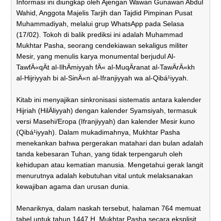
Informasi ini diungkap oleh Ajengan Wawan Gunawan Abdul
Wahid, Anggota Majelis Tarjih dan Tajdid Pimpinan Pusat
Muhammadiyah, melalui grup WhatsApp pada Selasa
(17/02). Tokoh di balik prediksi ini adalah Muhammad
Mukhtar Pasha, seorang cendekiawan sekaligus militer
Mesir, yang menulis karya monumental berjudul Al-
TawfÄ«qÄt al-IlhÄmiyyah fÄ« al-MuqÄranat al-TawÄrÄ«kh
al-Hijriyyah bi al-SinÄ«n al-Ifranjiyyah wa al-Qibá¹­iyyah.
Kitab ini menyajikan sinkronisasi sistematis antara kalender
Hijriah (HilÄliyyah) dengan kalender Syamsiyah, termasuk
versi Masehi/Eropa (Ifranjiyyah) dan kalender Mesir kuno
(Qibá¹­iyyah). Dalam mukadimahnya, Mukhtar Pasha
menekankan bahwa pergerakan matahari dan bulan adalah
tanda kebesaran Tuhan, yang tidak terpengaruh oleh
kehidupan atau kematian manusia. Mengetahui gerak langit
menurutnya adalah kebutuhan vital untuk melaksanakan
kewajiban agama dan urusan dunia.
Menariknya, dalam naskah tersebut, halaman 764 memuat
tabel untuk tahun 1447 H. Mukhtar Pasha secara eksplisit