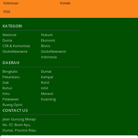
Ketentuan
Kontak
RSS
KATEGORI
Nasional
Hukum
Dunia
Ekonomi
CSR & Komunitas
Bisnis
GlobeNewswire
GlobeNewswire
Indonesia
DAERAH
Bengkalis
Dumai
Pekanbaru
Kampar
Siak
Rohil
Rohul
Inhil
Inhu
Meranti
Pelalawan
Kuansing
Ruang Opini
CONTACT US
Jalan Gunung Merapi
No. 07, Bumi Ayu,
Dumai. Provinsi Riau-
Indonesia