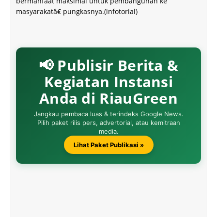
bermanfaat maksimal untuk pembangunan ke
masyarakatâ€ pungkasnya.(infotorial)
📢 Publisir Berita &
Kegiatan Instansi
Anda di RiauGreen
Jangkau pembaca luas & terindeks Google News.
Pilih paket rilis pers, advertorial, atau kemitraan
media.
Lihat Paket Publikasi »