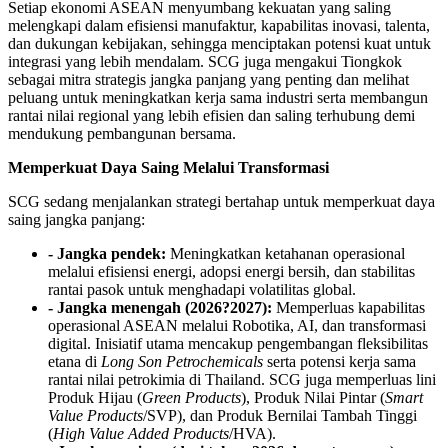
Setiap ekonomi ASEAN menyumbang kekuatan yang saling
melengkapi dalam efisiensi manufaktur, kapabilitas inovasi, talenta,
dan dukungan kebijakan, sehingga menciptakan potensi kuat untuk
integrasi yang lebih mendalam. SCG juga mengakui Tiongkok
sebagai mitra strategis jangka panjang yang penting dan melihat
peluang untuk meningkatkan kerja sama industri serta membangun
rantai nilai regional yang lebih efisien dan saling terhubung demi
mendukung pembangunan bersama.
Memperkuat Daya Saing Melalui Transformasi
SCG sedang menjalankan strategi bertahap untuk memperkuat daya
saing jangka panjang:
- Jangka pendek:
Meningkatkan ketahanan operasional
melalui efisiensi energi, adopsi energi bersih, dan stabilitas
rantai pasok untuk menghadapi volatilitas global.
- Jangka menengah (2026?2027):
Memperluas kapabilitas
operasional ASEAN melalui Robotika, AI, dan transformasi
digital. Inisiatif utama mencakup pengembangan fleksibilitas
etana di
Long Son Petrochemicals
serta potensi kerja sama
rantai nilai petrokimia di Thailand. SCG juga memperluas lini
Produk Hijau (
Green Products
), Produk Nilai Pintar (
Smart
Value Products
/SVP), dan Produk Bernilai Tambah Tinggi
(
High Value Added Products
/HVA).