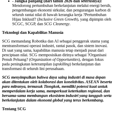
- Jangka panjang (dari tahun 2026 dan seterusnya):
Mendorong pertumbuhan berkelanjutan melalui energi bersih,
pengembangan ekonomi sirkular, dan pengurangan karbon di
seluruh rantai nilai di bawah kerangka kerja ?Pertumbuhan
Hijau Inklusif? (
Inclusive Green Growth
), yang dipimpin oleh
SCGC, SCGP, dan
SCG Cleanergy
.
Teknologi dan Kapabilitas Manusia
SCG memandang Robotika dan AI sebagai penggerak utama yang
mentransformasi operasi industri, rantai pasok, dan sistem inovasi.
Di saat yang sama, kapabilitas manusia tetap menjadi pusat dari
penciptaan nilai. SCG memposisikan dirinya sebagai ?Organisasi
Penuh Peluang? (
Organization of Opportunities
), dengan fokus
pada peningkatan keterampilan (
upskilling
) berkelanjutan dan
transformasi di seluruh lini perusahaan.
SCG menyimpulkan bahwa daya saing industri di masa depan
akan ditentukan oleh kolaborasi dan konektivitas. ASEAN beserta
para mitranya, termasuk Tiongkok, memiliki potensi kuat untuk
memperdalam kerja sama, memperkuat keterkaitan regional, dan
bersama-sama membangun ekosistem industri yang tangguh serta
berkelanjutan dalam ekonomi global yang terus berkembang.
Tentang SCG