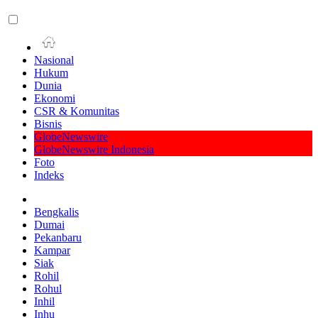
Nasional
Hukum
Dunia
Ekonomi
CSR & Komunitas
Bisnis
GlobeNewswire
GlobeNewswire Indonesia
Foto
Indeks
Bengkalis
Dumai
Pekanbaru
Kampar
Siak
Rohil
Rohul
Inhil
Inhu