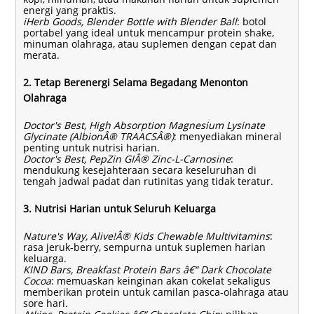
energi yang praktis.
iHerb Goods, Blender Bottle with Blender Ball
: botol
portabel yang ideal untuk mencampur protein shake,
minuman olahraga, atau suplemen dengan cepat dan
merata.
2. Tetap Berenergi Selama Begadang Menonton
Olahraga
Doctor's Best, High Absorption Magnesium Lysinate
Glycinate (AlbionÂ® TRAACSÂ®)
: menyediakan mineral
penting untuk nutrisi harian.
Doctor's Best, PepZin GIÂ® Zinc-L-Carnosine
:
mendukung kesejahteraan secara keseluruhan di
tengah jadwal padat dan rutinitas yang tidak teratur.
3. Nutrisi Harian untuk Seluruh Keluarga
Nature's Way, Alive!Â® Kids Chewable Multivitamins
:
rasa jeruk-berry, sempurna untuk suplemen harian
keluarga.
KIND Bars, Breakfast Protein Bars â€“ Dark Chocolate
Cocoa
: memuaskan keinginan akan cokelat sekaligus
memberikan protein untuk camilan pasca-olahraga atau
sore hari.