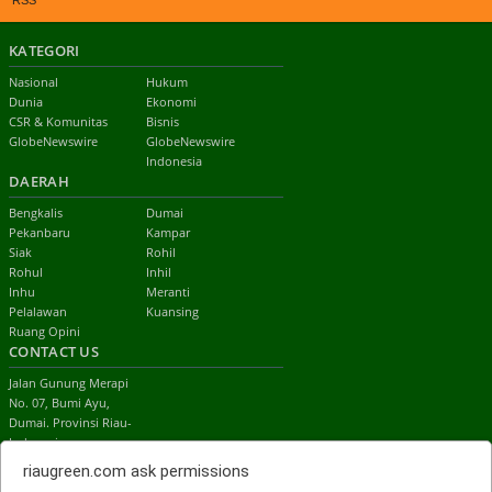
KATEGORI
Nasional
Hukum
Dunia
Ekonomi
CSR & Komunitas
Bisnis
GlobeNewswire
GlobeNewswire
Indonesia
DAERAH
Bengkalis
Dumai
Pekanbaru
Kampar
Siak
Rohil
Rohul
Inhil
Inhu
Meranti
Pelalawan
Kuansing
Ruang Opini
CONTACT US
Jalan Gunung Merapi
No. 07, Bumi Ayu,
Dumai. Provinsi Riau-
Indonesia
email:
riaugreen.com
ask permissions
redaksi.riaugreen@gmail.com