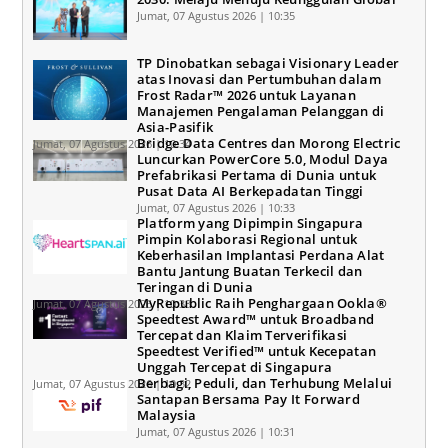
Jumat, 07 Agustus 2026 | 10:35
TP Dinobatkan sebagai Visionary Leader
atas Inovasi dan Pertumbuhan dalam
Frost Radar™ 2026 untuk Layanan
Manajemen Pengalaman Pelanggan di
Asia-Pasifik
Bridge Data Centres dan Morong Electric
Jumat, 07 Agustus 2026 | 10:34
Luncurkan PowerCore 5.0, Modul Daya
Prefabrikasi Pertama di Dunia untuk
Pusat Data AI Berkepadatan Tinggi
Jumat, 07 Agustus 2026 | 10:33
Platform yang Dipimpin Singapura
Pimpin Kolaborasi Regional untuk
Keberhasilan Implantasi Perdana Alat
Bantu Jantung Buatan Terkecil dan
Teringan di Dunia
MyRepublic Raih Penghargaan Ookla®
Jumat, 07 Agustus 2026 | 10:33
Speedtest Award™ untuk Broadband
Tercepat dan Klaim Terverifikasi
Speedtest Verified™ untuk Kecepatan
Unggah Tercepat di Singapura
Berbagi, Peduli, dan Terhubung Melalui
Jumat, 07 Agustus 2026 | 10:32
Santapan Bersama Pay It Forward
Malaysia
Jumat, 07 Agustus 2026 | 10:31