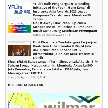
YF Life Raih Penghargaan "Branding
Initiative of the Year - Hong Kong" di
Insurance Asia Awards 2026 Lewat
Kampanye Transformasi Merek ke-50
Tahun
Holistic Way Luncurkan Suplemen
Kamis, 06 Agustus 2026 | 11:42
Menopause Relief Berbasis Tumbuhan
untuk Mendukung Kesehatan Perempuan
Kamis, 06 Agustus 2026 | 11:41
First Phosphate Tandatangani Perjanjian
Kontribusi Hibah Senilai US$4,84 Juta
dari Pemerintah Kanada untuk
Infrastruktur Jalan dan Jalur Transmisi
Listrik
Flash (FLZH) Tandatangani Term Sheet untuk Akuisisi 51%
Kamis, 06 Agustus 2026 | 11:40
Saham Bongo; Kesepakatan Ini Membuka Akses ke 300
Juta Penonton, Pendapatan Sekitar US$10 Juta, dan
Meningkatkan EBITDA
Kamis, 06 Agustus 2026 | 11:40
BERIKAN KOMENTAR