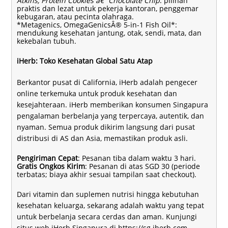
Atkins, Protein Cookies â€“ Chocolate Chip
: pilihan
praktis dan lezat untuk pekerja kantoran, penggemar
kebugaran, atau pecinta olahraga.
*Metagenics, OmegaGenicsÂ® 5-in-1 Fish Oil*:
mendukung kesehatan jantung, otak, sendi, mata, dan
kekebalan tubuh.
iHerb: Toko Kesehatan Global Satu Atap
Berkantor pusat di California, iHerb adalah pengecer
online terkemuka untuk produk kesehatan dan
kesejahteraan. iHerb memberikan konsumen Singapura
pengalaman berbelanja yang terpercaya, autentik, dan
nyaman. Semua produk dikirim langsung dari pusat
distribusi di AS dan Asia, memastikan produk asli.
Pengiriman Cepat
: Pesanan tiba dalam waktu 3 hari.
Gratis Ongkos Kirim
: Pesanan di atas SGD 30 (periode
terbatas; biaya akhir sesuai tampilan saat checkout).
Dari vitamin dan suplemen nutrisi hingga kebutuhan
kesehatan keluarga, sekarang adalah waktu yang tepat
untuk berbelanja secara cerdas dan aman. Kunjungi
situs web iHerb Singapura di
https://sg.iherb.com
.