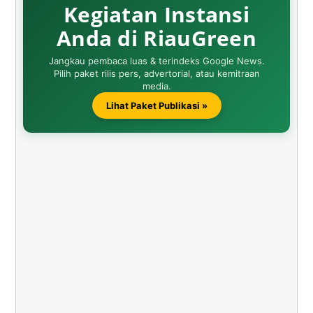
Kegiatan Instansi
Anda di RiauGreen
Jangkau pembaca luas & terindeks Google News.
Pilih paket rilis pers, advertorial, atau kemitraan
media.
Lihat Paket Publikasi »