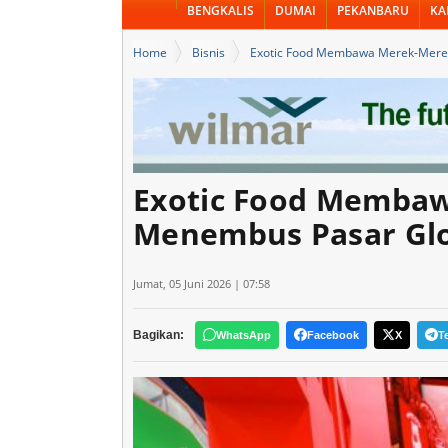
BENGKALIS
DUMAI
PEKANBARU
KA
Home
Bisnis
Exotic Food Membawa Merek-Merek
Exotic Food Membaw
Menembus Pasar Gl
Jumat, 05 Juni 2026 | 07:58
Bagikan:
WhatsApp
Facebook
X
T