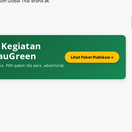
m Global Thai Brand.â€
& Kegiatan
iauGreen
Lihat Paket Publikasi »
Pilih paket rilis pers, advertorial,