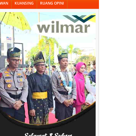
AWAN
KUANSING
RUANG OPINI