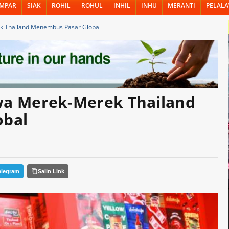
MPAR
SIAK
ROHIL
ROHUL
INHIL
INHU
MERANTI
PELAL
 Thailand Menembus Pasar Global
a Merek-Merek Thailand
obal
elegram
Salin Link