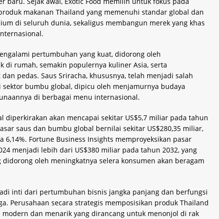
r baru. Sejak awal, Exotic Food memilih untuk fokus pada
produk makanan Thailand yang memenuhi standar global dan
mium di seluruh dunia, sekaligus membangun merek yang khas
nternasional.
mengalami pertumbuhan yang kuat, didorong oleh
i rumah, semakin populernya kuliner Asia, serta
dan pedas. Saus Sriracha, khususnya, telah menjadi salah
i sektor bumbu global, dipicu oleh menjamurnya budaya
unaannya di berbagai menu internasional.
 diperkirakan akan mencapai sekitar US$5,7 miliar pada tahun
asar saus dan bumbu global bernilai sekitar US$280,35 miliar,
a 6,14%. Fortune Business Insights memproyeksikan pasar
24 menjadi lebih dari US$380 miliar pada tahun 2032, yang
didorong oleh meningkatnya selera konsumen akan beragam
jadi inti dari pertumbuhan bisnis jangka panjang dan berfungsi
rga. Perusahaan secara strategis memposisikan produk Thailand
modern dan menarik yang dirancang untuk menonjol di rak