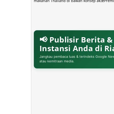
makanan Thailand di bawah konsep â€œPremiu
📢 Publisir Berita 
Instansi Anda di R
Jangkau pembaca luas & terindeks Google News. 
atau kemitraan media.