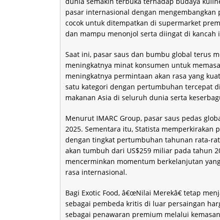
dunia semakin terbuka terhadap budaya kuline
pasar internasional dengan mengembangkan 
cocok untuk ditempatkan di supermarket pre
dan mampu menonjol serta diingat di kancah i
Saat ini, pasar saus dan bumbu global terus 
meningkatnya minat konsumen untuk memasak d
meningkatnya permintaan akan rasa yang kuat 
satu kategori dengan pertumbuhan tercepat d
makanan Asia di seluruh dunia serta keserbag
Menurut IMARC Group, pasar saus pedas global
2025. Sementara itu, Statista memperkirakan p
dengan tingkat pertumbuhan tahunan rata-rat
akan tumbuh dari US$259 miliar pada tahun 20
mencerminkan momentum berkelanjutan yang 
rasa internasional.
Bagi Exotic Food, â€œNilai Merekâ€ tetap men
sebagai pembeda kritis di luar persaingan ha
sebagai penawaran premium melalui kemasan 