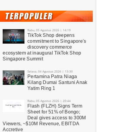
Rabu, 05 Agustus 2026 | 14:19
TikTok Shop deepens
commitment to Singapore's
discovery commerce
ecosystem at inaugural TikTok Shop
Singapore Summit
Selasa, 04 Agustus 2026 | 13:30
Pertamina Patra Niaga
Kilang Dumai Santuni Anak
Yatim Ring 1
Rabu, 05 Agustus 2026 | 20:44
Flash (FLZH) Signs Term
Sheet for 51% of Bongo;
Deal gives access to 300M
Viewers, ~$10M Revenue, EBITDA
Accretive