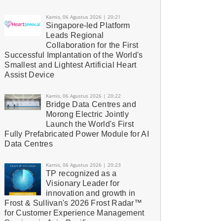
Kamis, 06 Agustus 2026 | 20:21
Singapore-led Platform
Leads Regional
Collaboration for the First
Successful Implantation of the World's
Smallest and Lightest Artificial Heart
Assist Device
Kamis, 06 Agustus 2026 | 20:22
Bridge Data Centres and
Morong Electric Jointly
Launch the World's First
Fully Prefabricated Power Module for AI
Data Centres
Kamis, 06 Agustus 2026 | 20:23
TP recognized as a
Visionary Leader for
innovation and growth in
Frost & Sullivan's 2026 Frost Radar™
for Customer Experience Management