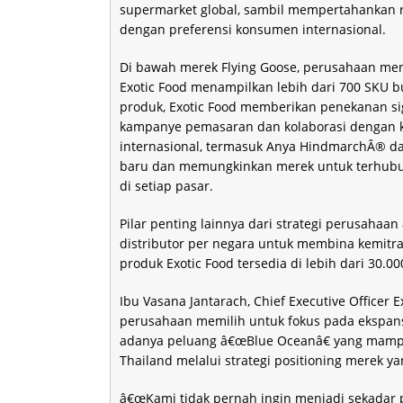
supermarket global, sambil mempertahankan r
dengan preferensi konsumen internasional.
Di bawah merek Flying Goose, perusahaan men
Exotic Food menampilkan lebih dari 700 SKU 
produk, Exotic Food memberikan penekanan s
kampanye pemasaran dan kolaborasi dengan ko
internasional, termasuk Anya HindmarchÂ® da
baru dan memungkinkan merek untuk terhubun
di setiap pasar.
Pilar penting lainnya dari strategi perusahaa
distributor per negara untuk membina kemitraa
produk Exotic Food tersedia di lebih dari 30.00
Ibu Vasana Jantarach, Chief Executive Officer
perusahaan memilih untuk fokus pada ekspansi
adanya peluang â€œBlue Oceanâ€ yang mampu 
Thailand melalui strategi positioning merek ya
â€œKami tidak pernah ingin menjadi sekadar 