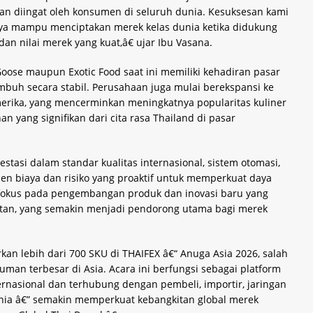
n diingat oleh konsumen di seluruh dunia. Kesuksesan kami
 mampu menciptakan merek kelas dunia ketika didukung
 dan nilai merek yang kuat,â€ ujar Ibu Vasana.
ose maupun Exotic Food saat ini memiliki kehadiran pasar
mbuh secara stabil. Perusahaan juga mulai berekspansi ke
Amerika, yang mencerminkan meningkatnya popularitas kuliner
n yang signifikan dari cita rasa Thailand di pasar
stasi dalam standar kualitas internasional, sistem otomasi,
n biaya dan risiko yang proaktif untuk memperkuat daya
erfokus pada pengembangan produk dan inovasi baru yang
utan, yang semakin menjadi pendorong utama bagi merek
an lebih dari 700 SKU di THAIFEX â€“ Anuga Asia 2026, salah
n terbesar di Asia. Acara ini berfungsi sebagai platform
rnasional dan terhubung dengan pembeli, importir, jaringan
unia â€” semakin memperkuat kebangkitan global merek