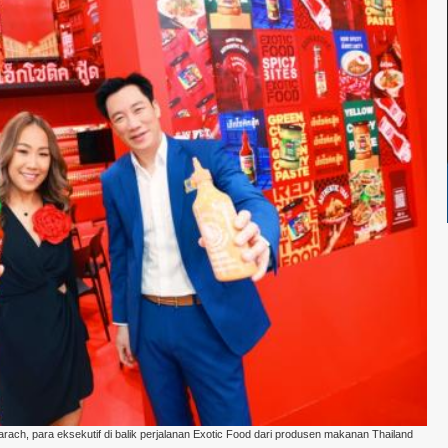
rach, para eksekutif di balik perjalanan Exotic Food dari produsen makanan Thailand