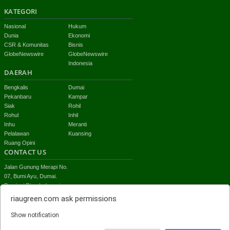
KATEGORI
Nasional
Hukum
Dunia
Ekonomi
CSR & Komunitas
Bisnis
GlobeNewswire
GlobeNewswire
Indonesia
DAERAH
Bengkalis
Dumai
Pekanbaru
Kampar
Siak
Rohil
Rohul
Inhil
Inhu
Meranti
Pelalawan
Kuansing
Ruang Opini
CONTACT US
Jalan Gunung Merapi No.
07, Bumi Ayu, Dumai.
Provinsi Riau-Indonesia
email:
riaugreen.com
ask permissions
redaksi.riaugreen@gmail.com
Show notification