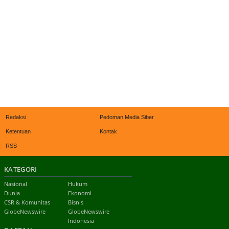
Redaksi
Pedoman Media Siber
Ketentuan
Kontak
RSS
KATEGORI
Nasional
Hukum
Dunia
Ekonomi
CSR & Komunitas
Bisnis
GlobeNewswire
GlobeNewswire
Indonesia