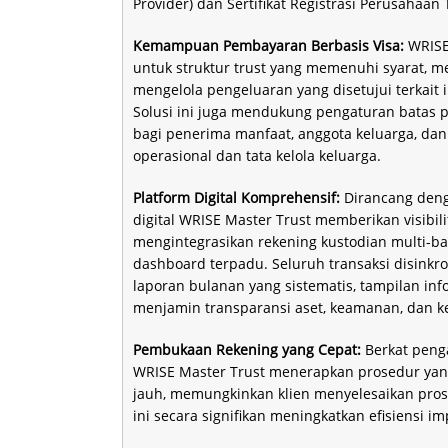
Provider) dan Sertifikat Registrasi Perusahaan
Kemampuan Pembayaran Berbasis Visa:
WRISE
untuk struktur trust yang memenuhi syarat, me
mengelola pengeluaran yang disetujui terkait in
Solusi ini juga mendukung pengaturan batas 
bagi penerima manfaat, anggota keluarga, dan 
operasional dan tata kelola keluarga.
Platform Digital Komprehensif:
Dirancang deng
digital WRISE Master Trust memberikan visibilit
mengintegrasikan rekening kustodian multi-ban
dashboard terpadu. Seluruh transaksi disinkro
laporan bulanan yang sistematis, tampilan infor
menjamin transparansi aset, keamanan, dan 
Pembukaan Rekening yang Cepat:
Berkat peng
WRISE Master Trust menerapkan prosedur yan
jauh, memungkinkan klien menyelesaikan prose
ini secara signifikan meningkatkan efisiensi im