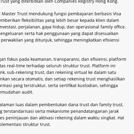
 Trust yang diterbitkan oleh Companies Registry Hong Kong.
 Master Trust mendukung fungsi pembayaran berbasis Visa
mberikan fleksibilitas yang lebih besar kepada klien dalam
vestasi, perjalanan, gaya hidup, dan operasional family office.
pengeluaran serta hak penggunaan yang dapat disesuaikan
perwakilan yang ditunjuk, sehingga meningkatkan efisiensi
an fokus pada keamanan, transparansi, dan efisiensi, platform
as real-time terhadap seluruh struktur trust. Platform ini
k, sub-rekening trust, dan rekening virtual ke dalam satu
nkan secara otomatis, dan setiap rekening trust menghasilkan
masi yang terstruktur, serta sertifikat kustodian, sehingga
kemudahan audit.
alaman luas dalam pembentukan dana trust dan family trust,
g terstandarisasi serta mekanisme penandatanganan jarak
s peninjauan dan aktivasi rekening dalam waktu singkat. Hal
plementasi struktur trust.