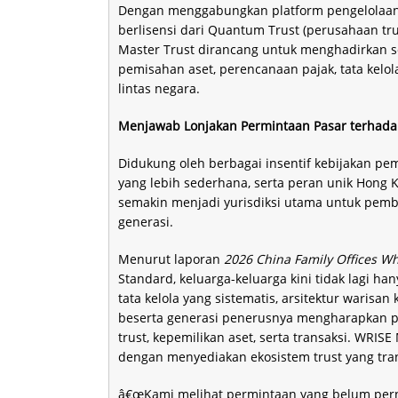
Dengan menggabungkan platform pengelolaan 
berlisensi dari Quantum Trust (perusahaan tru
Master Trust dirancang untuk menghadirkan sol
pemisahan aset, perencanaan pajak, tata kelola
lintas negara.
Menjawab Lonjakan Permintaan Pasar terhadap
Didukung oleh berbagai insentif kebijakan pem
yang lebih sederhana, serta peran unik Hong
semakin menjadi yurisdiksi utama untuk pembe
generasi.
Menurut laporan
2026 China Family Offices Wh
Standard, keluarga-keluarga kini tidak lagi ha
tata kelola yang sistematis, arsitektur warisa
beserta generasi penerusnya mengharapkan p
trust, kepemilikan aset, serta transaksi. WRI
dengan menyediakan ekosistem trust yang trans
â€œKami melihat permintaan yang belum perna