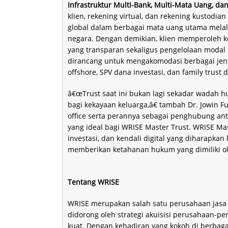
Infrastruktur Multi-Bank, Multi-Mata Uang, dan
klien, rekening virtual, dan rekening kustodi
global dalam berbagai mata uang utama melalui 
negara. Dengan demikian, klien memperoleh
yang transparan sekaligus pengelolaan modal k
dirancang untuk mengakomodasi berbagai jenis
offshore, SPV dana investasi, dan family trust 
â€œTrust saat ini bukan lagi sekadar wadah h
bagi kekayaan keluarga,â€ tambah Dr. Jowin 
office serta perannya sebagai penghubung ant
yang ideal bagi WRISE Master Trust. WRISE Ma
investasi, dan kendali digital yang diharapka
memberikan ketahanan hukum yang dimiliki oleh
Tentang WRISE
WRISE merupakan salah satu perusahaan jasa
didorong oleh strategi akuisisi perusahaan-p
kuat. Dengan kehadiran yang kokoh di berbag