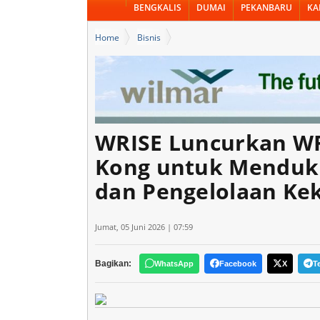
BENGKALIS
DUMAI
PEKANBARU
KA
Home
Bisnis
WRISE Luncurkan WRISE Master Trust di Hong Kong unt
Generasi
WRISE Luncurkan WR
Kong untuk Menduk
dan Pengelolaan Kek
Jumat, 05 Juni 2026 | 07:59
Bagikan:
WhatsApp
Facebook
X
T