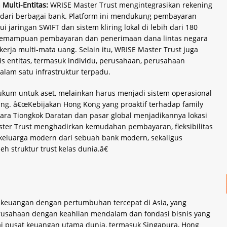
 Multi-Entitas:
WRISE Master Trust mengintegrasikan rekening
an dari berbagai bank. Platform ini mendukung pembayaran
jaringan SWIFT dan sistem kliring lokal di lebih dari 180
 kemampuan pembayaran dan penerimaan dana lintas negara
erja multi-mata uang. Selain itu, WRISE Master Trust juga
 entitas, termasuk individu, perusahaan, perusahaan
dalam satu infrastruktur terpadu.
ukum untuk aset, melainkan harus menjadi sistem operasional
Fung. â€œKebijakan Hong Kong yang proaktif terhadap family
ara Tiongkok Daratan dan pasar global menjadikannya lokasi
ster Trust menghadirkan kemudahan pembayaran, fleksibilitas
n keluarga modern dari sebuah bank modern, sekaligus
 struktur trust kelas dunia.â€
 keuangan dengan pertumbuhan tercepat di Asia, yang
erusahaan dengan keahlian mendalam dan fondasi bisnis yang
ai pusat keuangan utama dunia, termasuk Singapura, Hong