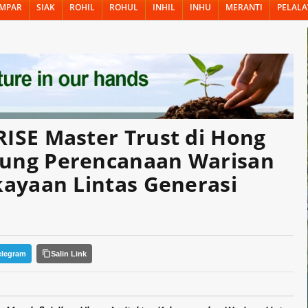
MPAR
SIAK
ROHIL
ROHUL
INHIL
INHU
MERANTI
PELAL
uk Mendukung Perencanaan Warisan dan Pengelolaan Kekayaan Lintas
ISE Master Trust di Hong
ung Perencanaan Warisan
ayaan Lintas Generasi
elegram
Salin Link