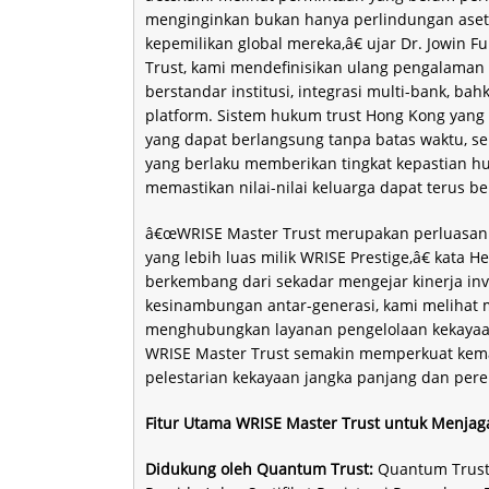
menginginkan bukan hanya perlindungan aset, te
kepemilikan global mereka,â€ ujar Dr. Jowin
Trust, kami mendefinisikan ulang pengalaman
berstandar institusi, integrasi multi-bank, 
platform. Sistem hukum trust Hong Kong yang
yang dapat berlangsung tanpa batas waktu, se
yang berlaku memberikan tingkat kepastian hu
memastikan nilai-nilai keluarga dapat terus be
â€œWRISE Master Trust merupakan perluasan 
yang lebih luas milik WRISE Prestige,â€ kata 
berkembang dari sekadar mengejar kinerja inve
kesinambungan antar-generasi, kami melihat m
menghubungkan layanan pengelolaan kekayaan, s
WRISE Master Trust semakin memperkuat kem
pelestarian kekayaan jangka panjang dan pere
Fitur Utama WRISE Master Trust untuk Menjaga
Didukung oleh Quantum Trust:
Quantum Trust 