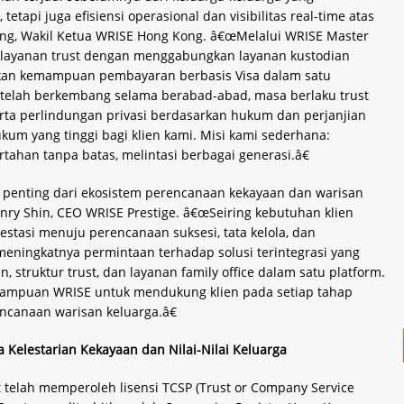
tapi juga efisiensi operasional dan visibilitas real-time atas
 Fung, Wakil Ketua WRISE Hong Kong. â€œMelalui WRISE Master
 layanan trust dengan menggabungkan layanan kustodian
bahkan kemampuan pembayaran berbasis Visa dalam satu
 telah berkembang selama berabad-abad, masa berlaku trust
rta perlindungan privasi berdasarkan hukum dan perjanjian
kum yang tinggi bagi klien kami. Misi kami sederhana:
rtahan tanpa batas, melintasi berbagai generasi.â€
penting dari ekosistem perencanaan kekayaan dan warisan
Henry Shin, CEO WRISE Prestige. â€œSeiring kebutuhan klien
stasi menuju perencanaan suksesi, tata kelola, dan
eningkatnya permintaan terhadap solusi terintegrasi yang
truktur trust, dan layanan family office dalam satu platform.
ampuan WRISE untuk mendukung klien pada setiap tahap
ncanaan warisan keluarga.â€
 Kelestarian Kekayaan dan Nilai-Nilai Keluarga
telah memperoleh lisensi TCSP (Trust or Company Service