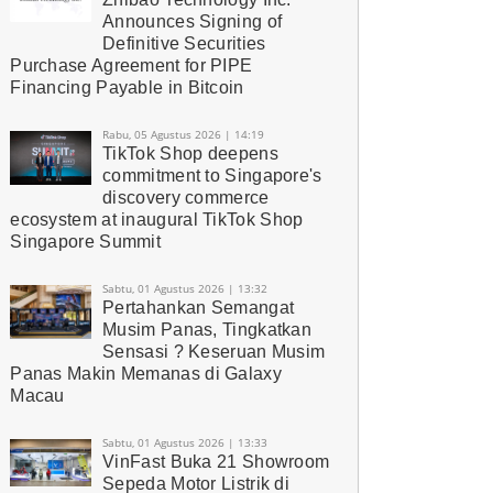
Announces Signing of
Definitive Securities
Purchase Agreement for PIPE
Financing Payable in Bitcoin
Rabu, 05 Agustus 2026 | 14:19
TikTok Shop deepens
commitment to Singapore's
discovery commerce
ecosystem at inaugural TikTok Shop
Singapore Summit
Sabtu, 01 Agustus 2026 | 13:32
Pertahankan Semangat
Musim Panas, Tingkatkan
Sensasi ? Keseruan Musim
Panas Makin Memanas di Galaxy
Macau
Sabtu, 01 Agustus 2026 | 13:33
VinFast Buka 21 Showroom
Sepeda Motor Listrik di