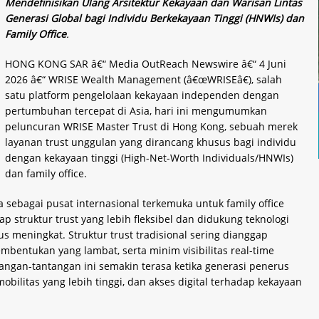
Mendefinisikan Ulang Arsitektur Kekayaan dan Warisan Lintas
Generasi Global bagi Individu Berkekayaan Tinggi (HNWIs) dan
Family Office
.
HONG KONG SAR â€“ Media OutReach Newswire â€“ 4 Juni
2026 â€“ WRISE Wealth Management (â€œWRISEâ€), salah
satu platform pengelolaan kekayaan independen dengan
pertumbuhan tercepat di Asia, hari ini mengumumkan
peluncuran WRISE Master Trust di Hong Kong, sebuah merek
layanan trust unggulan yang dirancang khusus bagi individu
dengan kekayaan tinggi (High-Net-Worth Individuals/HNWIs)
dan family office.
sebagai pusat internasional terkemuka untuk family office
 struktur trust yang lebih fleksibel dan didukung teknologi
rus meningkat. Struktur trust tradisional sering dianggap
mbentukan yang lambat, serta minim visibilitas real-time
ngan-tantangan ini semakin terasa ketika generasi penerus
bilitas yang lebih tinggi, dan akses digital terhadap kekayaan