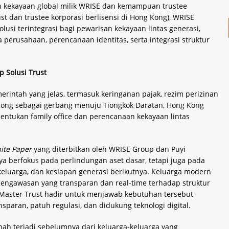
kekayaan global milik WRISE dan kemampuan trustee
st dan trustee korporasi berlisensi di Hong Kong), WRISE
usi terintegrasi bagi pewarisan kekayaan lintas generasi,
 perusahaan, perencanaan identitas, serta integrasi struktur
 Solusi Trust
erintah yang jelas, termasuk keringanan pajak, rezim perizinan
 Kong sebagai gerbang menuju Tiongkok Daratan, Hong Kong
ntukan family office dan perencanaan kekayaan lintas
ite Paper
yang diterbitkan oleh WRISE Group dan Puyi
nya berfokus pada perlindungan aset dasar, tetapi juga pada
n keluarga, dan kesiapan generasi berikutnya. Keluarga modern
engawasan yang transparan dan real-time terhadap struktur
SE Master Trust hadir untuk menjawab kebutuhan tersebut
paran, patuh regulasi, dan didukung teknologi digital.
h terjadi sebelumnya dari keluarga-keluarga yang