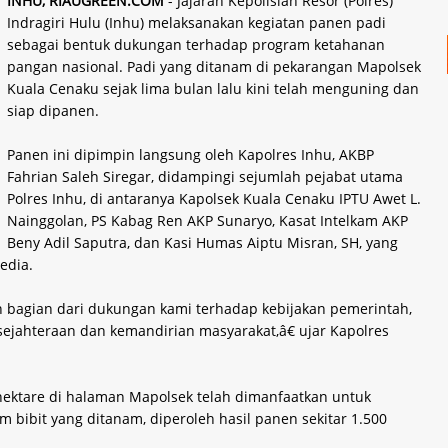
INHU, RIAUGREEN.COM
- Jajaran Kepolisian Resor (Polres)
Indragiri Hulu (Inhu) melaksanakan kegiatan panen padi
sebagai bentuk dukungan terhadap program ketahanan
pangan nasional. Padi yang ditanam di pekarangan Mapolsek
Kuala Cenaku sejak lima bulan lalu kini telah menguning dan
siap dipanen.
Panen ini dipimpin langsung oleh Kapolres Inhu, AKBP
Fahrian Saleh Siregar, didampingi sejumlah pejabat utama
Polres Inhu, di antaranya Kapolsek Kuala Cenaku IPTU Awet L.
Nainggolan, PS Kabag Ren AKP Sunaryo, Kasat Intelkam AKP
Beny Adil Saputra, dan Kasi Humas Aiptu Misran, SH, yang
edia.
bagian dari dukungan kami terhadap kebijakan pemerintah,
sejahteraan dan kemandirian masyarakat,â€ ujar Kapolres
hektare di halaman Mapolsek telah dimanfaatkan untuk
m bibit yang ditanam, diperoleh hasil panen sekitar 1.500