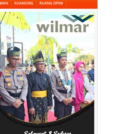
AWAN
KUANSING
RUANG OPINI