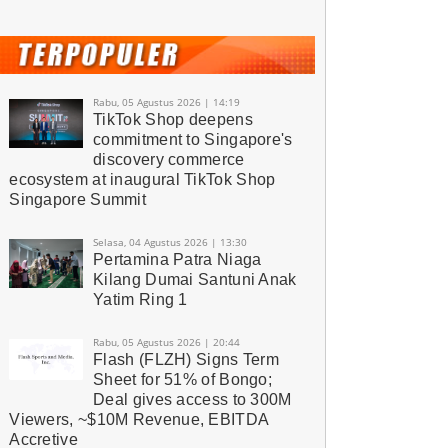
Rabu, 05 Agustus 2026 | 14:19
TikTok Shop deepens
commitment to Singapore's
discovery commerce
ecosystem at inaugural TikTok Shop
Singapore Summit
Selasa, 04 Agustus 2026 | 13:30
Pertamina Patra Niaga
Kilang Dumai Santuni Anak
Yatim Ring 1
Rabu, 05 Agustus 2026 | 20:44
Flash (FLZH) Signs Term
Sheet for 51% of Bongo;
Deal gives access to 300M
Viewers, ~$10M Revenue, EBITDA
Accretive