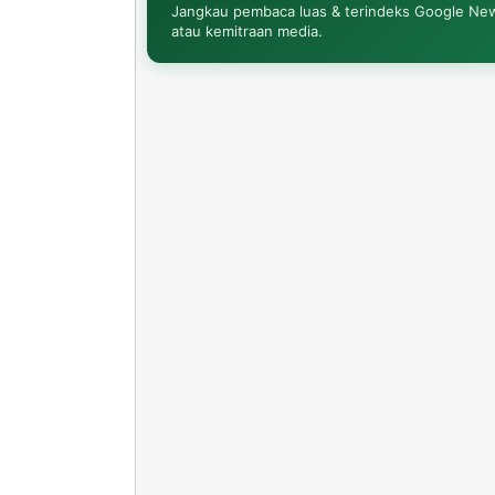
Jangkau pembaca luas & terindeks Google News. 
atau kemitraan media.