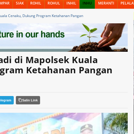
MPAR
SIAK
ROHIL
ROHUL
INHIL
INHU
MERANTI
PELAL
 Kuala Cenaku, Dukung Program Ketahanan Pangan
adi di Mapolsek Kuala
ogram Ketahanan Pangan
elegram
Salin Link