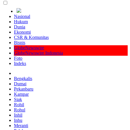
Nasional
Hukum
Dunia
Ekonomi
CSR & Komunitas
Bisnis
GlobeNewswire
GlobeNewswire Indonesia
Foto
Indeks
Bengkalis
Dumai
Pekanbaru
Kampar
Siak
Rohil
Rohul
Inhil
Inhu
Meranti