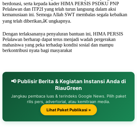
berdonasi, serta kepada kader HIMA PERSIS PSDKU PNP
Pelalawan dan ITP2I yang telah turun langsung dalam aksi
kemanusiaan ini. Semoga Allah SWT membalas segala kebaikan
yang telah diberikan,â€ ungkapnya.
Dengan terlaksananya penyaluran bantuan ini, HIMA PERSIS
Pelalawan berharap dapat terus menjadi wadah pergerakan
mahasiswa yang peka terhadap kondisi sosial dan mampu
berkontribusi nyata bagi masyarakat
📢 Publisir Berita & Kegiatan Instansi Anda di
RiauGreen
Jangkau pembaca luas & terindeks Google News. Pilih paket
rilis pers, advertorial, atau kemitraan media.
Lihat Paket Publikasi »