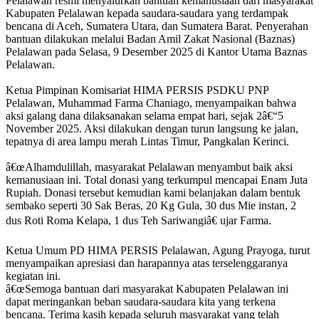
Pelalawan resmi menyalurkan bantuan kemanusiaan dari masyarakat
Kabupaten Pelalawan kepada saudara-saudara yang terdampak
bencana di Aceh, Sumatera Utara, dan Sumatera Barat. Penyerahan
bantuan dilakukan melalui Badan Amil Zakat Nasional (Baznas)
Pelalawan pada Selasa, 9 Desember 2025 di Kantor Utama Baznas
Pelalawan.
Ketua Pimpinan Komisariat HIMA PERSIS PSDKU PNP
Pelalawan, Muhammad Farma Chaniago, menyampaikan bahwa
aksi galang dana dilaksanakan selama empat hari, sejak 2â€“5
November 2025. Aksi dilakukan dengan turun langsung ke jalan,
tepatnya di area lampu merah Lintas Timur, Pangkalan Kerinci.
â€œAlhamdulillah, masyarakat Pelalawan menyambut baik aksi
kemanusiaan ini. Total donasi yang terkumpul mencapai Enam Juta
Rupiah. Donasi tersebut kemudian kami belanjakan dalam bentuk
sembako seperti 30 Sak Beras, 20 Kg Gula, 30 dus Mie instan, 2
dus Roti Roma Kelapa, 1 dus Teh Sariwangiâ€ ujar Farma.
Ketua Umum PD HIMA PERSIS Pelalawan, Agung Prayoga, turut
menyampaikan apresiasi dan harapannya atas terselenggaranya
kegiatan ini.
â€œSemoga bantuan dari masyarakat Kabupaten Pelalawan ini
dapat meringankan beban saudara-saudara kita yang terkena
bencana. Terima kasih kepada seluruh masyarakat yang telah