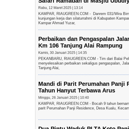
Safari Ramadan di Masjid Ubudi
Rabu, 12 Maret 2025 | 13:14
KAMPAR, RIAUGREEN.COM - Danrem 031/Wira Bima 
kunjungan kerja dan silaturrahmi di Kabupaten Kampa
Kampar Ahmad Yuzar,
Perbaikan dan Pengaspalan Jalan
Km 106 Tanjung Alai Rampung
Kamis, 30 Januari 2025 | 14:35
PEKANBARU, RIAUGREEN.COM - Tim dari Balai Pelak
menyelesaikan perbaikan sekaligus pengaspalan, Jal
Tanjung Alai,
Mandi di Parit Perumahan Panji
Tahun Hanyut Terbawa Arus
Minggu, 26 Januari 2025 | 10:40
KAMPAR, RIAUGREEN.COM - Bocah 9 tahun bernama R
parit Perumahan Panji Residence, Desa Kualu, Kec
Dua Pintu Waduk PLTA Koto Panj