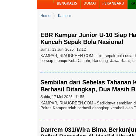
BENGKALIS
DUMAI
PEKANBARU
KA
Home
Kampar
EBR Kampar Junior U-10 Siap H
Kancah Sepak Bola Nasional
Jumat, 13 Juni 2025 | 12:12
KAMPAR, RIAUGREEN.COM - Tim sepak bola usia din
bersiap menuju Kota Cimahi, Bandung, Jawa Barat, un
Sembilan dari Sebelas Tahanan 
Berhasil Ditangkap, Dua Masih 
Sabtu, 17 Mei 2025 | 11:55
KAMPAR, RIAUGREEN.COM - Sedikitnya sembilan dari
Polres Kampar telah berhasil ditangkap kembali oleh
Danrem 031/Wira Bima Berkunju