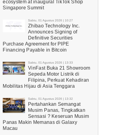
ecosystem at inaugural TikTok Shop
Singapore Summit
Sabtu, 01 Agustus 2026 | 10:27
Zhibao Technology Inc.
Announces Signing of
Definitive Securities
Purchase Agreement for PIPE
Financing Payable in Bitcoin
Sabtu, 01 Agustus 2026 | 13:33
VinFast Buka 21 Showroom
Sepeda Motor Listrik di
Filipina, Perkuat Kehadiran
Mobilitas Hijau di Asia Tenggara
Sabtu, 01 Agustus 2026 | 13:32
Pertahankan Semangat
Musim Panas, Tingkatkan
Sensasi ? Keseruan Musim
Panas Makin Memanas di Galaxy
Macau