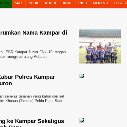
MPAR
SIAK
ROHIL
ROHUL
INHIL
INHU
MERANTI
PELAL
arumkan Nama Kampar di
i, EBR Kampar Junior FA U-10, tengah
tuk mengikuti ajang Putaran
Kabur Polres Kampar
Buron
 sebelas tahanan yang kabur dari sel
 Tim Khusus (Timsus) Polda Riau. Saat
ng ke Kampar Sekaligus