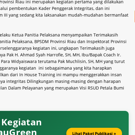
rovinsi Riau ini merupakan kegiatan pertama yang dilakukan
ui pembentukan Kader Penggerak Integritas, dan ini
pim III yang sedang kita laksanakan mudah-mudahan bermanfaat
elaku Ketua Panitia Pelaksana menyampaikan Terimakasih
nitia Pelaksana, BPSDM Provinsi Riau dan Inspektorat Provinsi
rselenggaranya kegiatan ini, ungkapan Terimakasih juga
ya Pak H. Ahmad Syah Harrofie, SH, MH, Ibu/Bapak Coach Ir.
 Para Widyaiswara terutama Pak Muchlisin, SH, MH yang turut
garanya kegiatan ini sebagaimana yang kita harapkan
kan dari In House Training ini mampu menggerakkan insan
daya integritas Dilingkungan masing-masing dengan harapan
ulan Dalam Pelayanan yang merupakan Visi RSUD Petala Bumi
& Kegiatan
iauGreen
Lihat Paket Publikasi »