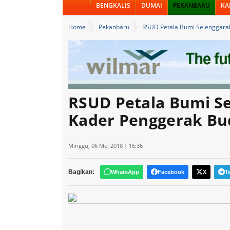
BENGKALIS
DUMAI
PEKANBARU
KA
Home
Pekanbaru
RSUD Petala Bumi Selenggarak
RSUD Petala Bumi S
Kader Penggerak Bud
Minggu, 06 Mei 2018 | 16:36
Bagikan:
WhatsApp
Facebook
X
T