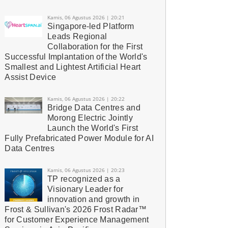
Kamis, 06 Agustus 2026 | 20:21
Singapore-led Platform
Leads Regional
Collaboration for the First
Successful Implantation of the World's
Smallest and Lightest Artificial Heart
Assist Device
Kamis, 06 Agustus 2026 | 20:22
Bridge Data Centres and
Morong Electric Jointly
Launch the World's First
Fully Prefabricated Power Module for AI
Data Centres
Kamis, 06 Agustus 2026 | 20:23
TP recognized as a
Visionary Leader for
innovation and growth in
Frost & Sullivan's 2026 Frost Radar™
for Customer Experience Management