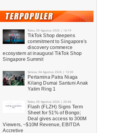
Rabu, 05 Agustus 2026 | 14:19
TikTok Shop deepens
commitment to Singapore's
discovery commerce
ecosystem at inaugural TikTok Shop
Singapore Summit
Selasa, 04 Agustus 2026 | 13:30
Pertamina Patra Niaga
Kilang Dumai Santuni Anak
Yatim Ring 1
Rabu, 05 Agustus 2026 | 20:44
Flash (FLZH) Signs Term
Sheet for 51% of Bongo;
Deal gives access to 300M
Viewers, ~$10M Revenue, EBITDA
Accretive