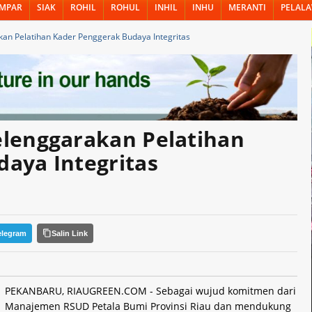
MPAR
SIAK
ROHIL
ROHUL
INHIL
INHU
MERANTI
PELAL
an Pelatihan Kader Penggerak Budaya Integritas
elenggarakan Pelatihan
aya Integritas
elegram
Salin Link
PEKANBARU, RIAUGREEN.COM - Sebagai wujud komitmen dari
Manajemen RSUD Petala Bumi Provinsi Riau dan mendukung