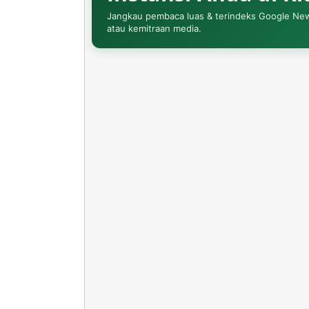
Jangkau pembaca luas & terindeks Google News. 
atau kemitraan media.