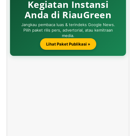
Kegiatan Instansi
Anda di RiauGreen
Jangkau pembaca luas & terindeks Google News.
Pilih paket rilis pers, advertorial, atau kemitraan
media.
Lihat Paket Publikasi »