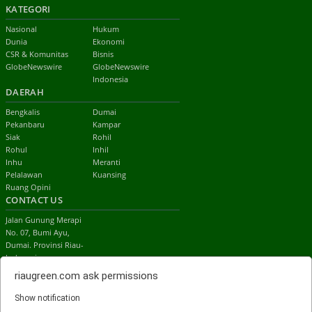
KATEGORI
Nasional
Hukum
Dunia
Ekonomi
CSR & Komunitas
Bisnis
GlobeNewswire
GlobeNewswire
Indonesia
DAERAH
Bengkalis
Dumai
Pekanbaru
Kampar
Siak
Rohil
Rohul
Inhil
Inhu
Meranti
Pelalawan
Kuansing
Ruang Opini
CONTACT US
Jalan Gunung Merapi
No. 07, Bumi Ayu,
Dumai. Provinsi Riau-
Indonesia
email:
riaugreen.com
ask permissions
redaksi.riaugreen@gmail.com
Show notification