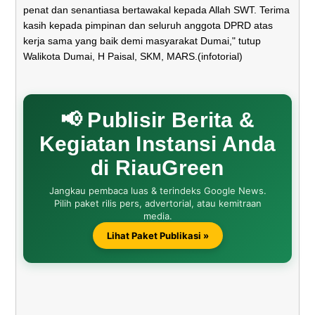
penat dan senantiasa bertawakal kepada Allah SWT. Terima
kasih kepada pimpinan dan seluruh anggota DPRD atas
kerja sama yang baik demi masyarakat Dumai," tutup
Walikota Dumai, H Paisal, SKM, MARS.(infotorial)
📢 Publisir Berita &
Kegiatan Instansi Anda
di RiauGreen
Jangkau pembaca luas & terindeks Google News.
Pilih paket rilis pers, advertorial, atau kemitraan
media.
Lihat Paket Publikasi »