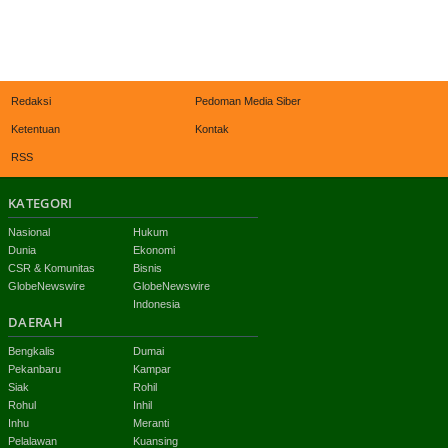
Redaksi
Pedoman Media Siber
Ketentuan
Kontak
RSS
KATEGORI
Nasional
Hukum
Dunia
Ekonomi
CSR & Komunitas
Bisnis
GlobeNewswire
GlobeNewswire
Indonesia
DAERAH
Bengkalis
Dumai
Pekanbaru
Kampar
Siak
Rohil
Rohul
Inhil
Inhu
Meranti
Pelalawan
Kuansing