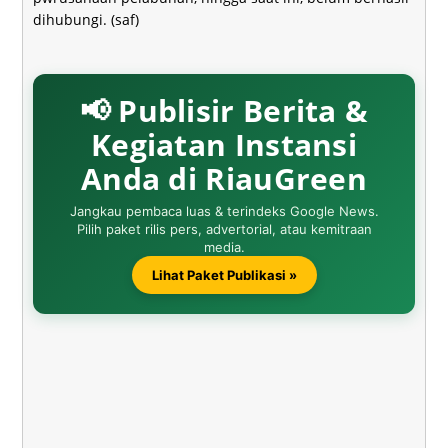
dihubungi. (saf)
📢 Publisir Berita &
Kegiatan Instansi
Anda di RiauGreen
Jangkau pembaca luas & terindeks Google News.
Pilih paket rilis pers, advertorial, atau kemitraan
media.
Lihat Paket Publikasi »