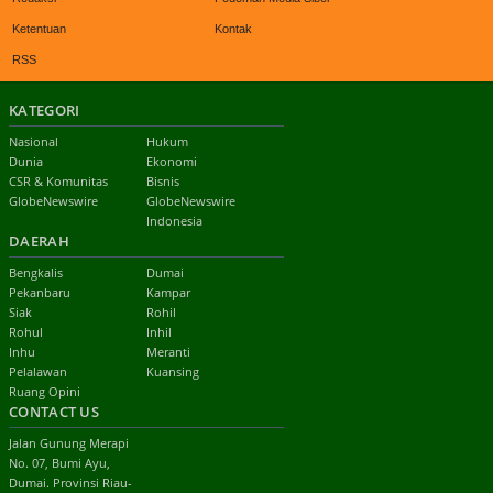
Ketentuan
Kontak
RSS
KATEGORI
Nasional
Hukum
Dunia
Ekonomi
CSR & Komunitas
Bisnis
GlobeNewswire
GlobeNewswire
Indonesia
DAERAH
Bengkalis
Dumai
Pekanbaru
Kampar
Siak
Rohil
Rohul
Inhil
Inhu
Meranti
Pelalawan
Kuansing
Ruang Opini
CONTACT US
Jalan Gunung Merapi
No. 07, Bumi Ayu,
Dumai. Provinsi Riau-