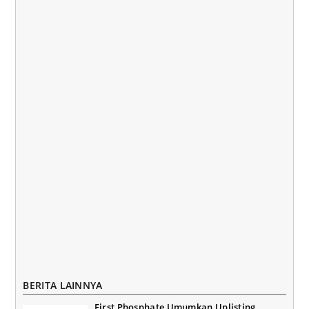
BERITA LAINNYA
First Phosphate Umumkan Uplisting