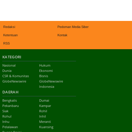
Redaksi
Pedoman Media Siber
Ketentuan
Kontak
RSS
KATEGORI
Nasional
Hukum
Dunia
Ekonomi
CSR & Komunitas
Bisnis
GlobeNewswire
GlobeNewswire
Indonesia
DAERAH
Bengkalis
Dumai
Pekanbaru
Kampar
Siak
Rohil
Rohul
Inhil
Inhu
Meranti
Pelalawan
Kuansing