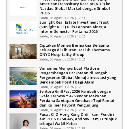
American Depositary Receipt (ADR) ke
Nasdaq Global Market dengan Simbol
PHOS
Sabtu, 08 Agustus 2026 | 12:33
Sunlight Real Estate Investment Trust
(Sunlight REIT) Rilis Laporan Kinerja
Interim Semester Pertama 2026
Sabtu, 08 Agustus 2026 | 12:32
Ciptakan Momen Bermakna Bersama
Keluarga di Liburan Hari Ibu bersama
ONYX Hospitality Group
Sabtu, 08 Agustus 2026 | 12:32
Vinhomes Memperkuat Platform
Pengembangan Perkotaan di Tengah
Pergeseran Global Menuju Investasi yang
Berdampak Positif bagi Alam
Sabtu, 08 Agustus 2026 | 12:31
Sentosa GrillFest 2026 Kembali dengan
Skala Terbesar: 42 Vendor Makanan,
Perdana Santapan Omakase Tepi Pantai,
dan Kuliner Favorit Pengunjung
Sabtu, 08 Agustus 2026 | 12:30
Pusat CIID Hong Kong Didirikan: Pendiri
am PLUS DESIGNS, Andrew Lam, Ditunjuk
sebagai Wakil Ketua
Sabtu, 08 Agustus 2026 | 12:29