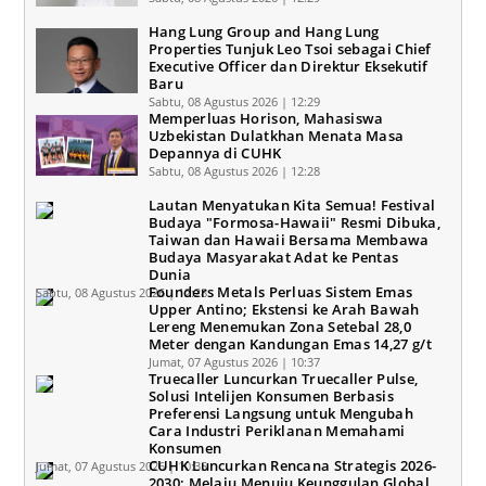
Hang Lung Group and Hang Lung
Properties Tunjuk Leo Tsoi sebagai Chief
Executive Officer dan Direktur Eksekutif
Baru
Sabtu, 08 Agustus 2026 | 12:29
Memperluas Horison, Mahasiswa
Uzbekistan Dulatkhan Menata Masa
Depannya di CUHK
Sabtu, 08 Agustus 2026 | 12:28
Lautan Menyatukan Kita Semua! Festival
Budaya "Formosa-Hawaii" Resmi Dibuka,
Taiwan dan Hawaii Bersama Membawa
Budaya Masyarakat Adat ke Pentas
Dunia
Founders Metals Perluas Sistem Emas
Sabtu, 08 Agustus 2026 | 12:28
Upper Antino; Ekstensi ke Arah Bawah
Lereng Menemukan Zona Setebal 28,0
Meter dengan Kandungan Emas 14,27 g/t
Jumat, 07 Agustus 2026 | 10:37
Truecaller Luncurkan Truecaller Pulse,
Solusi Intelijen Konsumen Berbasis
Preferensi Langsung untuk Mengubah
Cara Industri Periklanan Memahami
Konsumen
CUHK Luncurkan Rencana Strategis 2026-
Jumat, 07 Agustus 2026 | 10:35
2030: Melaju Menuju Keunggulan Global