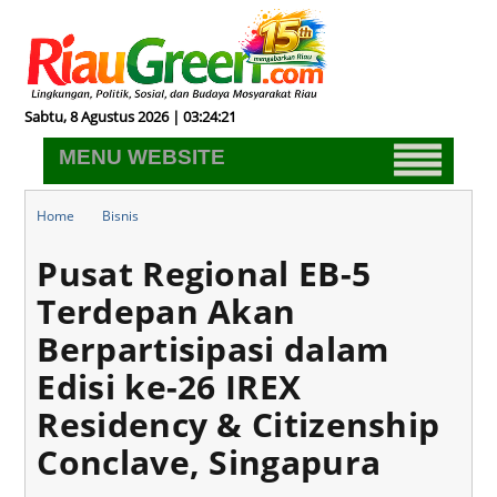
Sabtu, 8 Agustus 2026 | 03:24:22
MENU WEBSITE
Home
Bisnis
Pusat Regional EB-5 Terdepan Akan Berpartisipasi dalam Edisi ke-
Pusat Regional EB-5
26 IREX Residency & Citizenship Conclave, Singapura
Terdepan Akan
Berpartisipasi dalam
Edisi ke-26 IREX
Residency & Citizenship
Conclave, Singapura