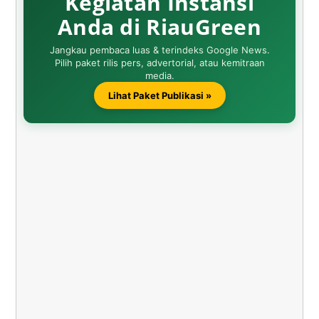
Kegiatan Instansi
Anda di RiauGreen
Jangkau pembaca luas & terindeks Google News.
Pilih paket rilis pers, advertorial, atau kemitraan
media.
Lihat Paket Publikasi »