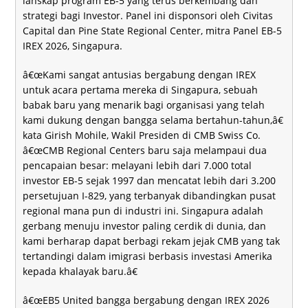
lanskap program EB-5 yang terus berkembang dan
strategi bagi Investor. Panel ini disponsori oleh Civitas
Capital dan Pine State Regional Center, mitra Panel EB-5
IREX 2026, Singapura.
â€œKami sangat antusias bergabung dengan IREX
untuk acara pertama mereka di Singapura, sebuah
babak baru yang menarik bagi organisasi yang telah
kami dukung dengan bangga selama bertahun-tahun,â€
kata Girish Mohile, Wakil Presiden di CMB Swiss Co.
â€œCMB Regional Centers baru saja melampaui dua
pencapaian besar: melayani lebih dari 7.000 total
investor EB-5 sejak 1997 dan mencatat lebih dari 3.200
persetujuan I-829, yang terbanyak dibandingkan pusat
regional mana pun di industri ini. Singapura adalah
gerbang menuju investor paling cerdik di dunia, dan
kami berharap dapat berbagi rekam jejak CMB yang tak
tertandingi dalam imigrasi berbasis investasi Amerika
kepada khalayak baru.â€
â€œEB5 United bangga bergabung dengan IREX 2026