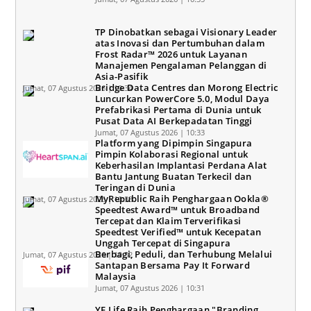
TP Dinobatkan sebagai Visionary Leader
atas Inovasi dan Pertumbuhan dalam
Frost Radar™ 2026 untuk Layanan
Manajemen Pengalaman Pelanggan di
Asia-Pasifik
Bridge Data Centres dan Morong Electric
Jumat, 07 Agustus 2026 | 10:34
Luncurkan PowerCore 5.0, Modul Daya
Prefabrikasi Pertama di Dunia untuk
Pusat Data AI Berkepadatan Tinggi
Jumat, 07 Agustus 2026 | 10:33
Platform yang Dipimpin Singapura
Pimpin Kolaborasi Regional untuk
Keberhasilan Implantasi Perdana Alat
Bantu Jantung Buatan Terkecil dan
Teringan di Dunia
MyRepublic Raih Penghargaan Ookla®
Jumat, 07 Agustus 2026 | 10:33
Speedtest Award™ untuk Broadband
Tercepat dan Klaim Terverifikasi
Speedtest Verified™ untuk Kecepatan
Unggah Tercepat di Singapura
Berbagi, Peduli, dan Terhubung Melalui
Jumat, 07 Agustus 2026 | 10:32
Santapan Bersama Pay It Forward
Malaysia
Jumat, 07 Agustus 2026 | 10:31
YF Life Raih Penghargaan "Branding