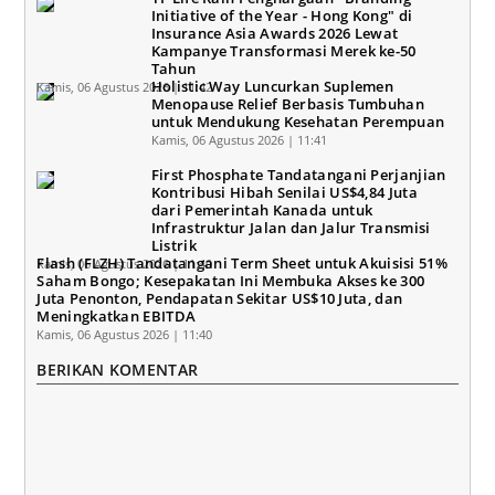
Initiative of the Year - Hong Kong" di
Insurance Asia Awards 2026 Lewat
Kampanye Transformasi Merek ke-50
Tahun
Holistic Way Luncurkan Suplemen
Kamis, 06 Agustus 2026 | 11:42
Menopause Relief Berbasis Tumbuhan
untuk Mendukung Kesehatan Perempuan
Kamis, 06 Agustus 2026 | 11:41
First Phosphate Tandatangani Perjanjian
Kontribusi Hibah Senilai US$4,84 Juta
dari Pemerintah Kanada untuk
Infrastruktur Jalan dan Jalur Transmisi
Listrik
Flash (FLZH) Tandatangani Term Sheet untuk Akuisisi 51%
Kamis, 06 Agustus 2026 | 11:40
Saham Bongo; Kesepakatan Ini Membuka Akses ke 300
Juta Penonton, Pendapatan Sekitar US$10 Juta, dan
Meningkatkan EBITDA
Kamis, 06 Agustus 2026 | 11:40
BERIKAN KOMENTAR