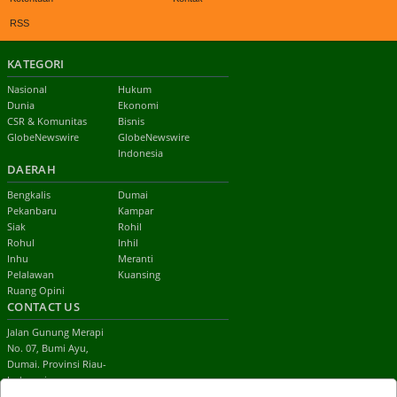
RSS
KATEGORI
Nasional
Hukum
Dunia
Ekonomi
CSR & Komunitas
Bisnis
GlobeNewswire
GlobeNewswire
Indonesia
DAERAH
Bengkalis
Dumai
Pekanbaru
Kampar
Siak
Rohil
Rohul
Inhil
Inhu
Meranti
Pelalawan
Kuansing
Ruang Opini
CONTACT US
Jalan Gunung Merapi
No. 07, Bumi Ayu,
Dumai. Provinsi Riau-
Indonesia
email: