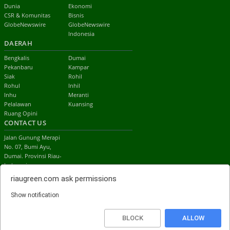
Dunia
Ekonomi
CSR & Komunitas
Bisnis
GlobeNewswire
GlobeNewswire
Indonesia
DAERAH
Bengkalis
Dumai
Pekanbaru
Kampar
Siak
Rohil
Rohul
Inhil
Inhu
Meranti
Pelalawan
Kuansing
Ruang Opini
CONTACT US
Jalan Gunung Merapi
No. 07, Bumi Ayu,
Dumai. Provinsi Riau-
Indonesia
email:
riaugreen.com
ask permissions
redaksi.riaugreen@gmail.com
Show notification
Top
BLOCK
ALLOW
© 2014 riaugreen.com, All Rights Reserved.