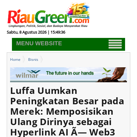
Sabtu, 8 Agustus 2026 | 15:49:37
MENU WEBSITE
Home
Bisnis
Luffa Uumkan Peningkatan Besar pada Merek: Memposisikan
Ulang Dirinya sebagai Hyperlink AI Ã— Web3 Super Connector
Luffa Uumkan
Peningkatan Besar pada
Merek: Memposisikan
Ulang Dirinya sebagai
Hyperlink AI Ã— Web3