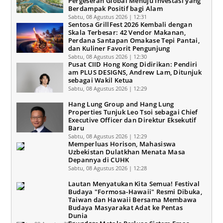
Pergeseran Global Menuju Investasi yang
Berdampak Positif bagi Alam
Sabtu, 08 Agustus 2026 | 12:31
Sentosa GrillFest 2026 Kembali dengan
Skala Terbesar: 42 Vendor Makanan,
Perdana Santapan Omakase Tepi Pantai,
dan Kuliner Favorit Pengunjung
Sabtu, 08 Agustus 2026 | 12:30
Pusat CIID Hong Kong Didirikan: Pendiri
am PLUS DESIGNS, Andrew Lam, Ditunjuk
sebagai Wakil Ketua
Sabtu, 08 Agustus 2026 | 12:29
Hang Lung Group and Hang Lung
Properties Tunjuk Leo Tsoi sebagai Chief
Executive Officer dan Direktur Eksekutif
Baru
Sabtu, 08 Agustus 2026 | 12:29
Memperluas Horison, Mahasiswa
Uzbekistan Dulatkhan Menata Masa
Depannya di CUHK
Sabtu, 08 Agustus 2026 | 12:28
Lautan Menyatukan Kita Semua! Festival
Budaya "Formosa-Hawaii" Resmi Dibuka,
Taiwan dan Hawaii Bersama Membawa
Budaya Masyarakat Adat ke Pentas
Dunia