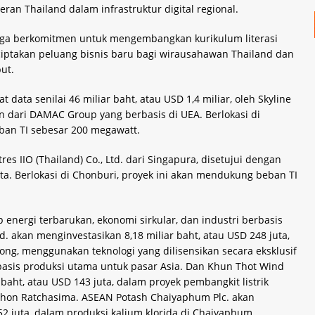
an Thailand dalam infrastruktur digital regional.
ok juga berkomitmen untuk mengembangkan kurikulum literasi
ptakan peluang bisnis baru bagi wirausahawan Thailand dan
ut.
t data senilai 46 miliar baht, atau USD 1,4 miliar, oleh Skyline
ian dari DAMAC Group yang berbasis di UEA. Berlokasi di
ban TI sebesar 200 megawatt.
res IIO (Thailand) Co., Ltd. dari Singapura, disetujui dengan
 juta. Berlokasi di Chonburi, proyek ini akan mendukung beban TI
 energi terbarukan, ekonomi sirkular, dan industri berbasis
d. akan menginvestasikan 8,18 miliar baht, atau USD 248 juta,
yong, menggunakan teknologi yang dilisensikan secara eksklusif
basis produksi utama untuk pasar Asia. Dan Khun Thot Wind
 baht, atau USD 143 juta, dalam proyek pembangkit listrik
khon Ratchasima. ASEAN Potash Chaiyaphum Plc. akan
52 juta, dalam produksi kalium klorida di Chaiyaphum,