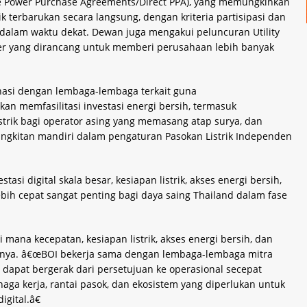
le Power Purchase Agreements/Direct PPA), yang memungkinkan
 terbarukan secara langsung, dengan kriteria partisipasi dan
dalam waktu dekat. Dewan juga mengakui peluncuran Utility
umber yang dirancang untuk memberi perusahaan lebih banyak
asi dengan lembaga-lembaga terkait guna
n memfasilitasi investasi energi bersih, termasuk
strik bagi operator asing yang memasang atap surya, dan
kitan mandiri dalam pengaturan Pasokan Listrik Independen
si digital skala besar, kesiapan listrik, akses energi bersih,
 lebih cepat sangat penting bagi daya saing Thailand dalam fase
 mana kecepatan, kesiapan listrik, akses energi bersih, dan
jarnya. â€œBOI bekerja sama dengan lembaga-lembaga mitra
dapat bergerak dari persetujuan ke operasional secepat
aga kerja, rantai pasok, dan ekosistem yang diperlukan untuk
gital.â€