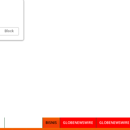
Block
I
CSR & KOMUNITAS
BISNIS
GLOBENEWSWIRE
GLOBENEWSWIRE 