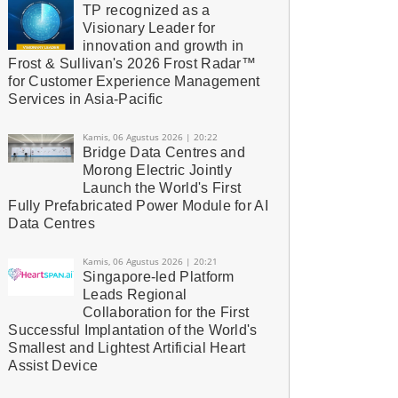
TP recognized as a
Visionary Leader for
innovation and growth in
Frost & Sullivan's 2026 Frost Radar™
for Customer Experience Management
Services in Asia-Pacific
Kamis, 06 Agustus 2026 | 20:22
Bridge Data Centres and
Morong Electric Jointly
Launch the World's First
Fully Prefabricated Power Module for AI
Data Centres
Kamis, 06 Agustus 2026 | 20:21
Singapore-led Platform
Leads Regional
Collaboration for the First
Successful Implantation of the World's
Smallest and Lightest Artificial Heart
Assist Device