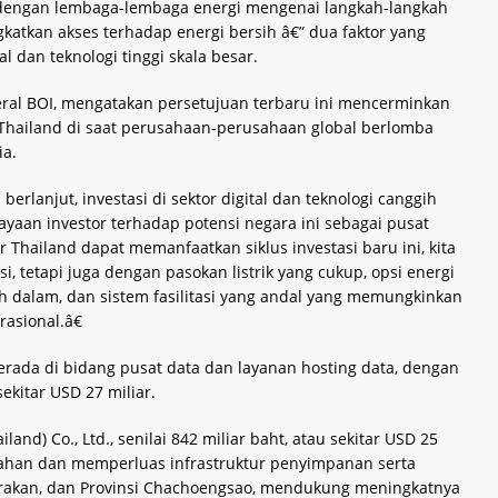
 dengan lembaga-lembaga energi mengenai langkah-langkah
katkan akses terhadap energi bersih â€” dua faktor yang
l dan teknologi tinggi skala besar.
deral BOI, mengatakan persetujuan terbaru ini mencerminkan
Thailand di saat perusahaan-perusahaan global berlomba
ia.
erlanjut, investasi di sektor digital dan teknologi canggih
aan investor terhadap potensi negara ini sebagai pusat
ar Thailand dapat memanfaatkan siklus investasi baru ini, kita
si, tetapi juga dengan pasokan listrik yang cukup, opsi energi
bih dalam, dan sistem fasilitasi yang andal yang memungkinkan
asional.â€
berada di bidang pusat data dan layanan hosting data, dengan
sekitar USD 27 miliar.
land) Co., Ltd., senilai 842 miliar baht, atau sekitar USD 25
bahan dan memperluas infrastruktur penyimpanan serta
Prakan, dan Provinsi Chachoengsao, mendukung meningkatnya