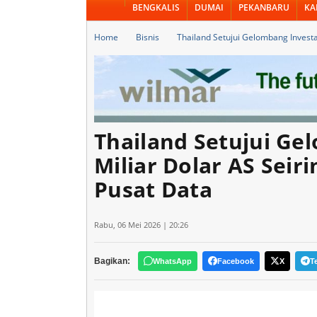
BENGKALIS
DUMAI
PEKANBARU
KA
Home
Bisnis
Thailand Setujui Gelombang Investa
Thailand Setujui Gel
Miliar Dolar AS Sei
Pusat Data
Rabu, 06 Mei 2026 | 20:26
Bagikan:
WhatsApp
Facebook
X
T