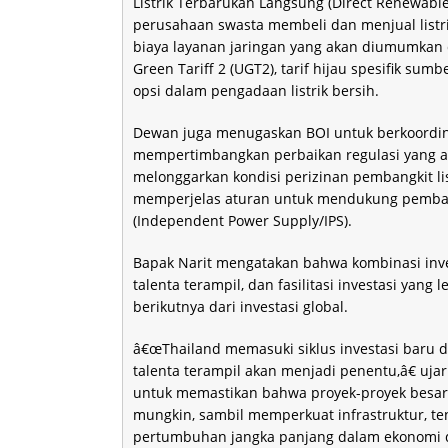
Listrik Terbarukan Langsung (Direct Renewab
perusahaan swasta membeli dan menjual listrik
biaya layanan jaringan yang akan diumumkan 
Green Tariff 2 (UGT2), tarif hijau spesifik s
opsi dalam pengadaan listrik bersih.
Dewan juga menugaskan BOI untuk berkoordin
mempertimbangkan perbaikan regulasi yang aka
melonggarkan kondisi perizinan pembangkit li
memperjelas aturan untuk mendukung pembang
(Independent Power Supply/IPS).
Bapak Narit mengatakan bahwa kombinasi investa
talenta terampil, dan fasilitasi investasi yang
berikutnya dari investasi global.
â€œThailand memasuki siklus investasi baru di
talenta terampil akan menjadi penentu,â€ u
untuk memastikan bahwa proyek-proyek besar 
mungkin, sambil memperkuat infrastruktur, ten
pertumbuhan jangka panjang dalam ekonomi di