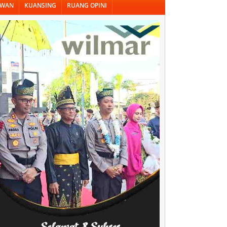
AWAN
KUANSING
RUANG OPINI