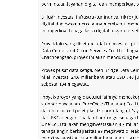
permintaan layanan digital dan memperkuat per
Di luar investasi infrastruktur intinya, TikT
digital dan e-commerce guna membantu menci
memperkuat tenaga kerja digital negara terseb
Proyek lain yang disetujui adalah investasi pusa
Data Center and Cloud Services Co., Ltd., bag
Chachoengsao, proyek ini akan mendukung be
Proyek pusat data ketiga, oleh Bridge Data Cent
nilai investasi 24,6 miliar baht, atau USD 746
sebesar 134 megawatt.
Proyek-proyek yang disetujui lainnya mencakup
sumber daya alam. PureCycle (Thailand) Co., Lt
dalam produksi pelet plastik daur ulang di Ra
dari P&G, dengan Thailand berfungsi sebagai 
One Co., Ltd. akan menginvestasikan 4,7 miliar
tenaga angin berkapasitas 89 megawatt di Na
menginvestasikan 31,4 miliar baht, atau USD 9