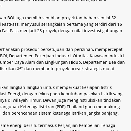
m.
an BOI juga memilih sembilan proyek tambahan senilai 52
nd FastPass, menyusul serangkaian pertama yang terdiri dari 16
o FastPass menjadi 25 proyek, dengan nilai investasi gabungan
rhanakan prosedur persetujuan dan perizinan, mempercepat
 BOI, Departemen Pekerjaan Industri, Otoritas Kawasan Industri
 Sumber Daya Alam dan Lingkungan Hidup, Departemen Bea dan
listrikan â€” dan membantu proyek-proyek strategis mulai
an langkah-langkah untuk memperkuat kesiapan listrik
si Energi, dengan fokus pada kebutuhan pasokan listrik yang
nya di wilayah Timur. Dewan juga menginstruksikan tindakan
angunan Ketenagalistrikan (PDP) Thailand guna mendukung
, dan perencanaan sistem ketenagalistrikan jangka panjang.
me energi bersih, termasuk Perjanjian Pembelian Tenaga