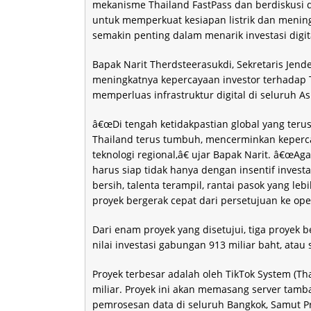
mekanisme Thailand FastPass dan berdiskusi
untuk memperkuat kesiapan listrik dan mening
semakin penting dalam menarik investasi digita
Bapak Narit Therdsteerasukdi, Sekretaris Jen
meningkatnya kepercayaan investor terhadap 
memperluas infrastruktur digital di seluruh As
â€œDi tengah ketidakpastian global yang terus b
Thailand terus tumbuh, mencerminkan kepercay
teknologi regional,â€ ujar Bapak Narit. â€œAg
harus siap tidak hanya dengan insentif investa
bersih, talenta terampil, rantai pasok yang le
proyek bergerak cepat dari persetujuan ke oper
Dari enam proyek yang disetujui, tiga proyek 
nilai investasi gabungan 913 miliar baht, atau 
Proyek terbesar adalah oleh TikTok System (Thai
miliar. Proyek ini akan memasang server tam
pemrosesan data di seluruh Bangkok, Samut 