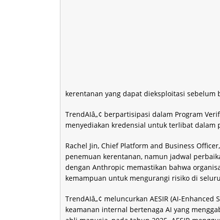
kerentanan yang dapat dieksploitasi sebelum
TrendAIâ„¢ berpartisipasi dalam Program Verifi
menyediakan kredensial untuk terlibat dalam p
Rachel Jin, Chief Platform and Business Offic
penemuan kerentanan, namun jadwal perbaikan
dengan Anthropic memastikan bahwa organisa
kemampuan untuk mengurangi risiko di seluru
TrendAIâ„¢ meluncurkan AESIR (AI-Enhanced Sec
keamanan internal bertenaga AI yang mengg