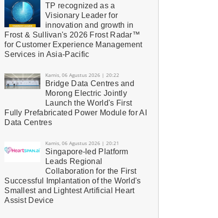
TP recognized as a
Visionary Leader for
innovation and growth in
Frost & Sullivan's 2026 Frost Radar™
for Customer Experience Management
Services in Asia-Pacific
Kamis, 06 Agustus 2026 | 20:22
Bridge Data Centres and
Morong Electric Jointly
Launch the World's First
Fully Prefabricated Power Module for AI
Data Centres
Kamis, 06 Agustus 2026 | 20:21
Singapore-led Platform
Leads Regional
Collaboration for the First
Successful Implantation of the World's
Smallest and Lightest Artificial Heart
Assist Device