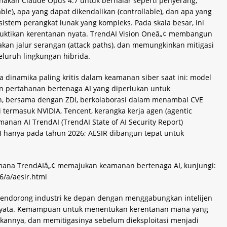
nakan Claude Opus 4.7 untuk bernalar seperti penyerang,
e), apa yang dapat dikendalikan (controllable), dan apa yang
kosistem perangkat lunak yang kompleks. Pada skala besar, ini
ktikan kerentanan nyata. TrendAI Vision Oneâ„¢ membangun
an jalur serangan (attack paths), dan memungkinkan mitigasi
eluruh lingkungan hibrida.
dinamika paling kritis dalam keamanan siber saat ini: model
 pertahanan bertenaga AI yang diperlukan untuk
, bersama dengan ZDI, berkolaborasi dalam menambal CVE
ri termasuk NVIDIA, Tencent, kerangka kerja agen (agentic
nan AI TrendAI (TrendAI State of AI Security Report)
I hanya pada tahun 2026; AESIR dibangun tepat untuk
imana TrendAIâ„¢ memajukan keamanan bertenaga AI, kunjungi:
/a/aesir.html
mendorong industri ke depan dengan menggabungkan intelijen
nia nyata. Kemampuan untuk menentukan kerentanan mana yang
kannya, dan memitigasinya sebelum dieksploitasi menjadi