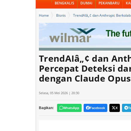
BENGKALIS
DUMAI
PEKANBARU
KA
Home
Bisnis
TrendAIâ„¢ dan Anthropic Berkolab
TrendAIâ„¢ dan Anth
Percepat Deteksi da
dengan Claude Opus
Selasa, 05 Mei 2026 | 20:30
Bagikan:
WhatsApp
Facebook
X
T