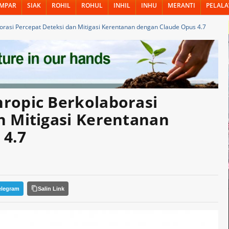
MPAR
SIAK
ROHIL
ROHUL
INHIL
INHU
MERANTI
PELAL
orasi Percepat Deteksi dan Mitigasi Kerentanan dengan Claude Opus 4.7
ropic Berkolaborasi
n Mitigasi Kerentanan
 4.7
elegram
Salin Link