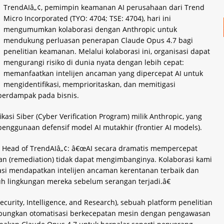
TrendAIâ„¢, pemimpin keamanan AI perusahaan dari Trend
Micro Incorporated (TYO: 4704; TSE: 4704), hari ini
mengumumkan kolaborasi dengan Anthropic untuk
mendukung perluasan penerapan Claude Opus 4.7 bagi
penelitian keamanan. Melalui kolaborasi ini, organisasi dapat
mengurangi risiko di dunia nyata dengan lebih cepat:
memanfaatkan intelijen ancaman yang dipercepat AI untuk
mengidentifikasi, memprioritaskan, dan memitigasi
 berdampak pada bisnis.
kasi Siber (Cyber Verification Program) milik Anthropic, yang
enggunaan defensif model AI mutakhir (frontier AI models).
er, Head of TrendAIâ„¢: â€œAI secara dramatis mempercepat
 (remediation) tidak dapat mengimbanginya. Kolaborasi kami
si mendapatkan intelijen ancaman kerentanan terbaik dan
h lingkungan mereka sebelum serangan terjadi.â€
urity, Intelligence, and Research), sebuah platform penelitian
abungkan otomatisasi berkecepatan mesin dengan pengawasan