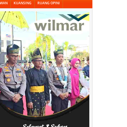
AWAN
KUANSING
RUANG OPINI