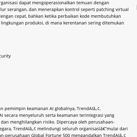
 organisasi dapat mengoperasionalkan temuan dengan
lur serangan, dan menerapkan kontrol seperti patching virtual
ko dengan cepat, bahkan ketika perbaikan kode membutuhkan
k lingkungan produksi, di mana kerentanan sering ditemukan
urity
an pemimpin keamanan AI globalnya, TrendAIâ„¢,
AI secara menyeluruh serta keamanan terintegrasi yang
dan menghilangkan risiko. Dipercaya oleh perusahaan-
gara, TrendAIâ„¢ melindungi seluruh organisasiâ€”mulai dari
ahaan-perusahaan Global Fortune 500 mengandalkan TrendAIâ„¢