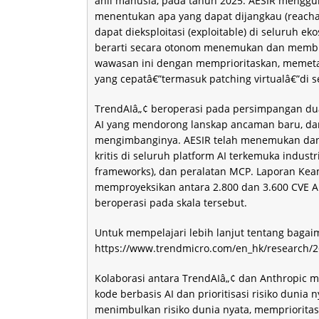
ahli manusia, pada tahun 2025. AESIR menggu
menentukan apa yang dapat dijangkau (reachabl
dapat dieksploitasi (exploitable) di seluruh e
berarti secara otonom menemukan dan membu
wawasan ini dengan memprioritaskan, memetak
yang cepatâ€”termasuk patching virtualâ€”di s
TrendAIâ„¢ beroperasi pada persimpangan dua 
AI yang mendorong lanskap ancaman baru, dan
mengimbanginya. AESIR telah menemukan dan
kritis di seluruh platform AI terkemuka indust
frameworks), dan peralatan MCP. Laporan Keama
memproyeksikan antara 2.800 dan 3.600 CVE A
beroperasi pada skala tersebut.
Untuk mempelajari lebih lanjut tentang baga
https://www.trendmicro.com/en_hk/research/26
Kolaborasi antara TrendAIâ„¢ dan Anthropic 
kode berbasis AI dan prioritisasi risiko du
menimbulkan risiko dunia nyata, memprioritas