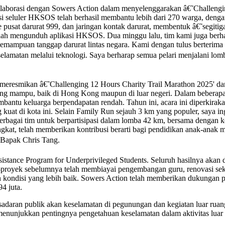
borasi dengan Sowers Action dalam menyelenggarakan â€˜Challengin
si seluler HKSOS telah berhasil membantu lebih dari 270 warga, dengan 
 pusat darurat 999, dan jaringan kontak darurat, membentuk â€˜segiti
telah mengunduh aplikasi HKSOS. Dua minggu lalu, tim kami juga berhas
kemampuan tanggap darurat lintas negara. Kami dengan tulus berteri
elamatan melalui teknologi. Saya berharap semua pelari menjalani lom
resmikan â€˜Challenging 12 Hours Charity Trail Marathon 2025' dan m
g mampu, baik di Hong Kong maupun di luar negeri. Dalam beberapa tah
bantu keluarga berpendapatan rendah. Tahun ini, acara ini diperkirak
kuat di kota ini. Selain Family Run sejauh 3 km yang populer, saya i
rbagai tim untuk berpartisipasi dalam lomba 42 km, bersama dengan
gkat, telah memberikan kontribusi berarti bagi pendidikan anak-anak m
, Bapak Chris Tang.
stance Program for Underprivileged Students. Seluruh hasilnya akan d
yek-proyek sebelumnya telah membiayai pengembangan guru, renovasi se
 kondisi yang lebih baik. Sowers Action telah memberikan dukungan
4 juta.
esadaran publik akan keselamatan di pegunungan dan kegiatan luar rua
 menunjukkan pentingnya pengetahuan keselamatan dalam aktivitas luar