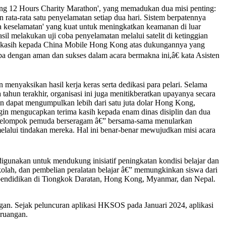
g 12 Hours Charity Marathon', yang memadukan dua misi penting:
rata-rata satu penyelamatan setiap dua hari. Sistem berpatennya
ga keselamatan' yang kuat untuk meningkatkan keamanan di luar
il melakukan uji coba penyelamatan melalui satelit di ketinggian
ma kasih kepada China Mobile Hong Kong atas dukungannya yang
ba dengan aman dan sukses dalam acara bermakna ini,â€ kata Asisten
enyaksikan hasil kerja keras serta dedikasi para pelari. Selama
un terakhir, organisasi ini juga menitikberatkan upayanya secara
an dapat mengumpulkan lebih dari satu juta dolar Hong Kong,
ngin mengucapkan terima kasih kepada enam dinas disiplin dan dua
 kelompok pemuda berseragam â€” bersama-sama menularkan
elalui tindakan mereka. Hal ini benar-benar mewujudkan misi acara
igunakan untuk mendukung inisiatif peningkatan kondisi belajar dan
kolah, dan pembelian peralatan belajar â€” memungkinkan siswa dari
 pendidikan di Tiongkok Daratan, Hong Kong, Myanmar, dan Nepal.
ngan. Sejak peluncuran aplikasi HKSOS pada Januari 2024, aplikasi
 ruangan.