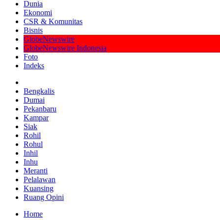
Dunia
Ekonomi
CSR & Komunitas
Bisnis
GlobeNewswire
GlobeNewswire Indonesia
Foto
Indeks
Bengkalis
Dumai
Pekanbaru
Kampar
Siak
Rohil
Rohul
Inhil
Inhu
Meranti
Pelalawan
Kuansing
Ruang Opini
Home