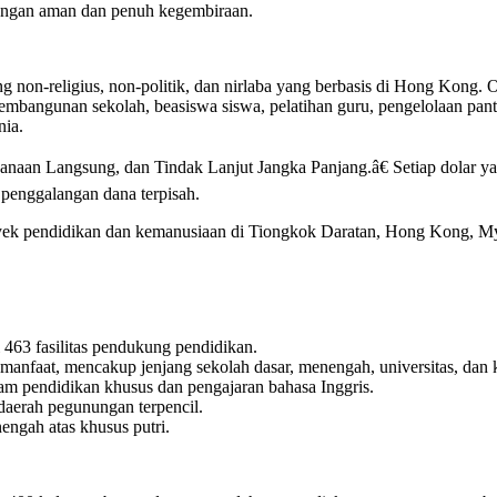
dengan aman dan penuh kegembiraan.
ng non-religius, non-politik, dan nirlaba yang berbasis di Hong Kon
bangunan sekolah, beasiswa siswa, pelatihan guru, pengelolaan pant
nia.
anaan Langsung, dan Tindak Lanjut Jangka Panjang.â€ Setiap dolar 
 penggalangan dana terpisah.
ek pendidikan dan kemanusiaan di Tiongkok Daratan, Hong Kong, Mya
463 fasilitas pendukung pendidikan.
anfaat, mencakup jenjang sekolah dasar, menengah, universitas, dan 
am pendidikan khusus dan pengajaran bahasa Inggris.
daerah pegunungan terpencil.
engah atas khusus putri.