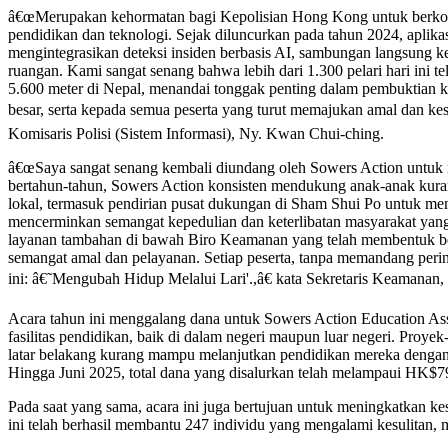
â€œMerupakan kehormatan bagi Kepolisian Hong Kong untuk berkola
pendidikan dan teknologi. Sejak diluncurkan pada tahun 2024, aplika
mengintegrasikan deteksi insiden berbasis AI, sambungan langsung ke
ruangan. Kami sangat senang bahwa lebih dari 1.300 pelari hari ini 
5.600 meter di Nepal, menandai tonggak penting dalam pembuktian 
besar, serta kepada semua peserta yang turut memajukan amal dan kes
Komisaris Polisi (Sistem Informasi), Ny. Kwan Chui-ching.
â€œSaya sangat senang kembali diundang oleh Sowers Action untuk me
bertahun-tahun, Sowers Action konsisten mendukung anak-anak kuran
lokal, termasuk pendirian pusat dukungan di Sham Shui Po untuk mem
mencerminkan semangat kepedulian dan keterlibatan masyarakat yang 
layanan tambahan di bawah Biro Keamanan yang telah membentuk be
semangat amal dan pelayanan. Setiap peserta, tanpa memandang perin
ini: â€˜Mengubah Hidup Melalui Lari'.,â€ kata Sekretaris Keamanan
Acara tahun ini menggalang dana untuk Sowers Action Education Assi
fasilitas pendidikan, baik di dalam negeri maupun luar negeri. Pro
latar belakang kurang mampu melanjutkan pendidikan mereka dengan
Hingga Juni 2025, total dana yang disalurkan telah melampaui HK$79
Pada saat yang sama, acara ini juga bertujuan untuk meningkatkan k
ini telah berhasil membantu 247 individu yang mengalami kesulitan,