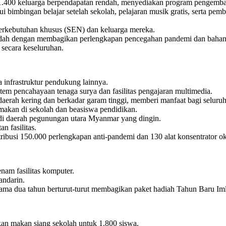
 1.400 keluarga berpendapatan rendah, menyediakan program pengemba
mbingan belajar setelah sekolah, pelajaran musik gratis, serta pembe
berkebutuhan khusus (SEN) dan keluarga mereka.
dah dengan membagikan perlengkapan pencegahan pandemi dan bahan 
 secara keseluruhan.
 infrastruktur pendukung lainnya.
em pencahayaan tenaga surya dan fasilitas pengajaran multimedia.
aerah kering dan berkadar garam tinggi, memberi manfaat bagi seluruh 
akan di sekolah dan beasiswa pendidikan.
i daerah pegunungan utara Myanmar yang dingin.
 fasilitas.
ribusi 150.000 perlengkapan anti-pandemi dan 130 alat konsentrator
am fasilitas komputer.
andarin.
ama dua tahun berturut-turut membagikan paket hadiah Tahun Baru Iml
an makan siang sekolah untuk 1.800 siswa.