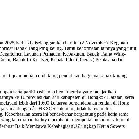
5 berhasil diselenggarakan hari ini (2 November). Kegiatan
erhormat Bapak Tang Ping-keung. Tamu kehormatan lainnya yang turut
oon) Departemen Layanan Pemadam Kebakaran, Bapak Tsang Wing-
ai, Bapak Li Kin Kei; Kepala Pilot (Operasi) Pelaksana dari
 untuk tujuan mulia mendukung pendidikan bagi anak-anak kurang
ungan serta partisipasi tanpa henti mereka yang menjadikan
uannya ke 16 provinsi dan 248 kabupaten di Tiongkok Daratan, serta
 melayani lebih dari 1.600 keluarga berpendapatan rendah di Hong
erja sama dengan â€˜HKSOS' tahun ini, tidak hanya untuk
. Keberhasilan acara ini benar-benar bergantung pada kerja sama
rta yang kemurahan hatinya membantu mempertahankan misi kami di
˜Berbuat Baik Membawa Kebahagiaan',â€ ungkap Ketua Sowers