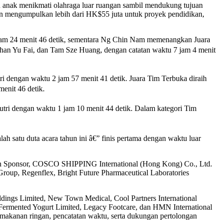
 anak menikmati olahraga luar ruangan sambil mendukung tujuan
dan mengumpulkan lebih dari HK$55 juta untuk proyek pendidikan,
4 jam 24 menit 46 detik, sementara Ng Chin Nam memenangkan Juara
 Chan Yu Fai, dan Tam Sze Huang, dengan catatan waktu 7 jam 4 menit
i dengan waktu 2 jam 57 menit 41 detik. Juara Tim Terbuka diraih
enit 46 detik.
tri dengan waktu 1 jam 10 menit 44 detik. Dalam kategori Tim
h satu duta acara tahun ini â€” finis pertama dengan waktu luar
ion Sponsor, COSCO SHIPPING International (Hong Kong) Co., Ltd.
up, Regenflex, Bright Future Pharmaceutical Laboratories
dings Limited, New Town Medical, Cool Partners International
Fermented Yogurt Limited, Legacy Footcare, dan HMN International
, makanan ringan, pencatatan waktu, serta dukungan pertolongan