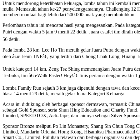
Untuk mendorong keterlibatan keluarga, lomba tahun ini kembali m
mulia. Memasuki tahun ke-27 penyelenggaraannya, Challenging 12 Ho
memberi manfaat bagi lebih dari 500.000 anak yang membutuhkan.
Perlombaan tahun ini mencatat hasil yang mengesankan. Pada katego
Putri dengan waktu 5 jam 9 menit 22 detik. Juara estafet tim dirai
56 detik.
Pada lomba 28 km, Lee Ho Tin meraih gelar Juara Putra dengan waktu
oleh â€œTeam TNFâ€, yang terdiri dari Chong Chak Long, Huang T
Untuk kategori 14 km, Zeng Tsz Shing memenangkan Juara Putra deng
Terbuka, tim â€œWalk Faster! Hey!â€ finis pertama dengan waktu 1 j
Lomba Family Run sejauh 3 km juga dipenuhi dengan tawa dan keceria
biasa 14 menit 29 detik, meraih gelar Juara Kategori Keluarga.
Acara ini didukung oleh berbagai sponsor dermawan, termasuk Chin
sebagai Gold Sponsor, serta Shun Hing Education and Charity Fun
Limited, SPEEDTOX, Acti-Tape, dan lainnya sebagai Silver Sponsor
Sponsor Bronze meliputi Po Lin Monastery, Shang Sin Chun Tong Cha
Limited, Mandarin Oriental Hong Kong, Hisamitsu Pharmaceutical Co
Smart Co., Limited. Puluhan relawan dari berbagai organisasi dan de