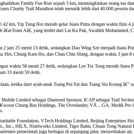
enghadirkan Family Fun Run sejauh 3 km, memungkinkan orang tua dan
urs Charity Trail Marathon telah menarik lebih dari 40.000 peserta 
ri 42 km, Yip Tung Hoi meraih gelar Juara Putra dengan waktu finis 
h oleh â€œTeam Aâ€, yang terdiri dari Lai Ka Pak, Swalikh Mohammed,
 2 jam 25 menit 13 detik, sedangkan Dau Wing Sze menjadi Juara Putr
sz Hei, Chung Kam Ho, dan Chan Chin Shing, dengan waktu 3 jam 8 m
an waktu 58 menit 27 detik, sedangkan Lee Tsz Tung meraih Juara Pu
am 33 menit 59 detik.
an, ketika duet ayah-anak Tsang Pui Yat dan Tsang Siu Keung â€” sala
a Mobile Limited sebagai Diamond Sponsor, ICAP sebagai Trail Sect
d, Kwoon Chung Bus Holdings, The Overlander, VÃ…GA, Medik Pro Gro
s.
ritable Foundation, VTech Holdings Limited, Beijing Enterprises Hol
., Inc., HILX, Nutriworks Limited, Tiger Balm, Chuan Tong Natural 
partemen pemerintah juga bertugas di sepanjang jalur, menyediakan air