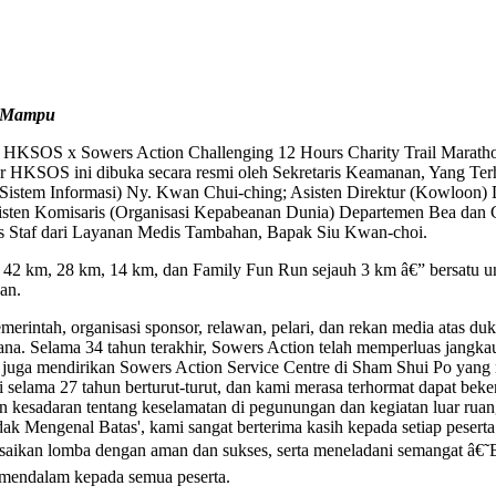
g Mampu
 x Sowers Action Challenging 12 Hours Charity Trail Marathon 202
ler HKSOS ini dibuka secara resmi oleh Sekretaris Keamanan, Yang T
si (Sistem Informasi) Ny. Kwan Chui-ching; Asisten Direktur (Kowl
en Komisaris (Organisasi Kepabeanan Dunia) Departemen Bea dan Cuk
as Staf dari Layanan Medis Tambahan, Bapak Siu Kwan-choi.
â€” 42 km, 28 km, 14 km, dan Family Fun Run sejauh 3 km â€” bersatu
an.
rintah, organisasi sponsor, relawan, pelari, dan rekan media atas duk
ana. Selama 34 tahun terakhir, Sowers Action telah memperluas jangka
mi juga mendirikan Sowers Action Service Centre di Sham Shui Po yang
 selama 27 tahun berturut-turut, dan kami merasa terhormat dapat bek
 kesadaran tentang keselamatan di pegunungan dan kegiatan luar ruang
ak Mengenal Batas', kami sangat berterima kasih kepada setiap pese
saikan lomba dengan aman dan sukses, serta meneladani semangat â€
mendalam kepada semua peserta.