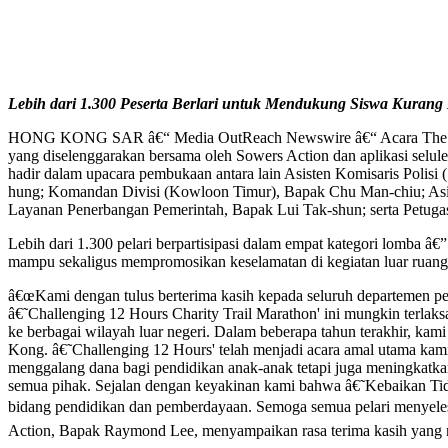
Lebih dari 1.300 Peserta Berlari untuk Mendukung Siswa Kuran
HONG KONG SAR â€“ Media OutReach Newswire â€“ Acara The HKSOS
yang diselenggarakan bersama oleh Sowers Action dan aplikasi selu
hadir dalam upacara pembukaan antara lain Asisten Komisaris Poli
hung; Komandan Divisi (Kowloon Timur), Bapak Chu Man-chiu; Asist
Layanan Penerbangan Pemerintah, Bapak Lui Tak-shun; serta Petug
Lebih dari 1.300 pelari berpartisipasi dalam empat kategori lomba 
mampu sekaligus mempromosikan keselamatan di kegiatan luar ruang
â€œKami dengan tulus berterima kasih kepada seluruh departemen peme
â€˜Challenging 12 Hours Charity Trail Marathon' ini mungkin terlaks
ke berbagai wilayah luar negeri. Dalam beberapa tahun terakhir, ka
Kong. â€˜Challenging 12 Hours' telah menjadi acara amal utama kami
menggalang dana bagi pendidikan anak-anak tetapi juga meningkatkan
semua pihak. Sejalan dengan keyakinan kami bahwa â€˜Kebaikan Tid
bidang pendidikan dan pemberdayaan. Semoga semua pelari menyele
Action, Bapak Raymond Lee, menyampaikan rasa terima kasih yang 