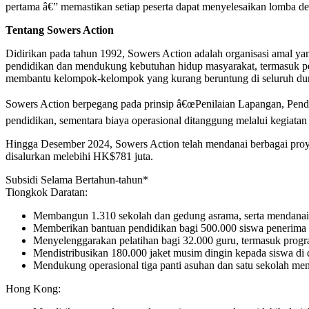
pertama â€” memastikan setiap peserta dapat menyelesaikan lomba 
Tentang Sowers Action
Didirikan pada tahun 1992, Sowers Action adalah organisasi amal ya
pendidikan dan mendukung kebutuhan hidup masyarakat, termasuk pem
membantu kelompok-kelompok yang kurang beruntung di seluruh du
Sowers Action berpegang pada prinsip â€œPenilaian Lapangan, Pend
pendidikan, sementara biaya operasional ditanggung melalui kegiatan
Hingga Desember 2024, Sowers Action telah mendanai berbagai proy
disalurkan melebihi HK$781 juta.
Subsidi Selama Bertahun-tahun*
Tiongkok Daratan:
Membangun 1.310 sekolah dan gedung asrama, serta mendanai 
Memberikan bantuan pendidikan bagi 500.000 siswa penerima m
Menyelenggarakan pelatihan bagi 32.000 guru, termasuk progr
Mendistribusikan 180.000 jaket musim dingin kepada siswa di 
Mendukung operasional tiga panti asuhan dan satu sekolah men
Hong Kong: