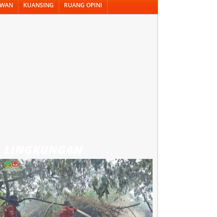
AWAN
KUANSING
RUANG OPINI
LINGKUNGAN