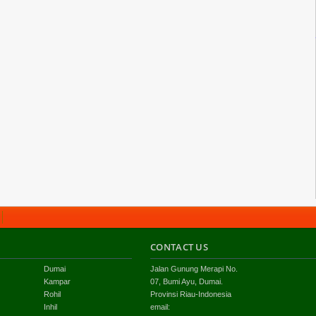
CONTACT US
Dumai
Jalan Gunung Merapi No.
Kampar
07, Bumi Ayu, Dumai.
Rohil
Provinsi Riau-Indonesia
Inhil
email: