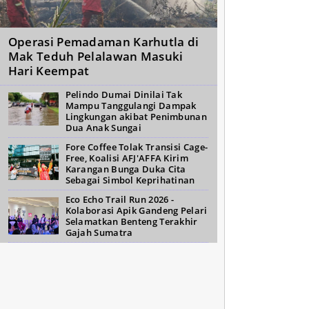
Operasi Pemadaman Karhutla di
Mak Teduh Pelalawan Masuki
Hari Keempat
Pelindo Dumai Dinilai Tak
Mampu Tanggulangi Dampak
Lingkungan akibat Penimbunan
Dua Anak Sungai
Fore Coffee Tolak Transisi Cage-
Free, Koalisi AFJ'AFFA Kirim
Karangan Bunga Duka Cita
Sebagai Simbol Keprihatinan
Eco Echo Trail Run 2026 -
Kolaborasi Apik Gandeng Pelari
Selamatkan Benteng Terakhir
Gajah Sumatra