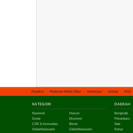
Redaksi
Pedoman Media Siber
Ketentuan
Kontak
RSS
KATEGORI
DAERAH
Nasional
Hukum
Bengkalis
Dunia
Ekonomi
Pekanbaru
CSR & Komunitas
Bisnis
Siak
GlobeNewswire
GlobeNewswire
Rohul